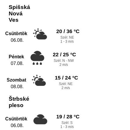
Spišská
Nová
Ves
20 / 36 °C
Csütörtök
Szél: NE
06.08.
1 - 3 m/s
22 / 25 °C
Péntek
Szél: N - NW
07.08.
2 m/s
15 / 24 °C
Szombat
Szél: NE
08.08.
2 m/s
Štrbské
pleso
19 / 28 °C
Csütörtök
Szél: S
06.08.
1 - 3 m/s