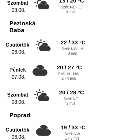
13 / 20 °C
Szombat
Szél: NE - E
08.08.
2 m/s
Pezinská
Baba
22 / 33 °C
Csütörtök
Szél: NW - N
06.08.
3 m/s
20 / 27 °C
Péntek
Szél: N - NW
07.08.
2 - 4 m/s
20 / 28 °C
Szombat
Szél: NE
08.08.
3 m/s
Poprad
19 / 33 °C
Csütörtök
Szél: NW
06.08.
1 - 3 m/s