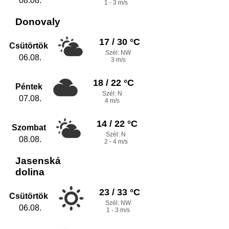
08.08.
1 - 3 m/s
Donovaly
17 / 30 °C
Csütörtök
Szél: NW
06.08.
3 m/s
18 / 22 °C
Péntek
Szél: N
07.08.
4 m/s
14 / 22 °C
Szombat
Szél: N
08.08.
2 - 4 m/s
Jasenská
dolina
23 / 33 °C
Csütörtök
Szél: NW
06.08.
1 - 3 m/s