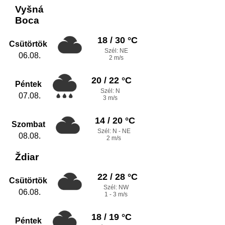
Vyšná
Boca
18 / 30 °C
Csütörtök
Szél: NE
06.08.
2 m/s
20 / 22 °C
Péntek
Szél: N
07.08.
3 m/s
14 / 20 °C
Szombat
Szél: N - NE
08.08.
2 m/s
Ždiar
22 / 28 °C
Csütörtök
Szél: NW
06.08.
1 - 3 m/s
18 / 19 °C
Péntek