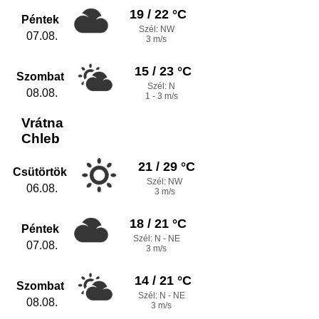
19 / 22 °C
Péntek
Szél: NW
07.08.
3 m/s
15 / 23 °C
Szombat
Szél: N
08.08.
1 - 3 m/s
Vrátna
Chleb
21 / 29 °C
Csütörtök
Szél: NW
06.08.
3 m/s
18 / 21 °C
Péntek
Szél: N - NE
07.08.
3 m/s
14 / 21 °C
Szombat
Szél: N - NE
08.08.
3 m/s