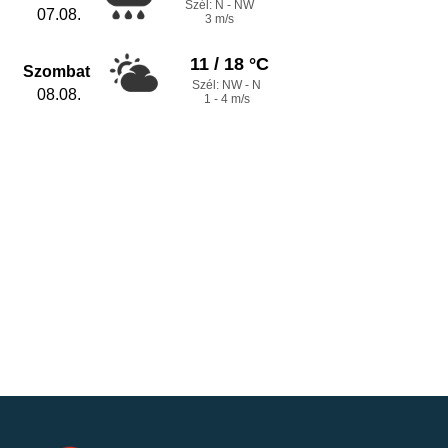
Szél: N - NW
07.08.
3 m/s
11 / 18 °C
Szombat
Szél: NW - N
08.08.
1 - 4 m/s