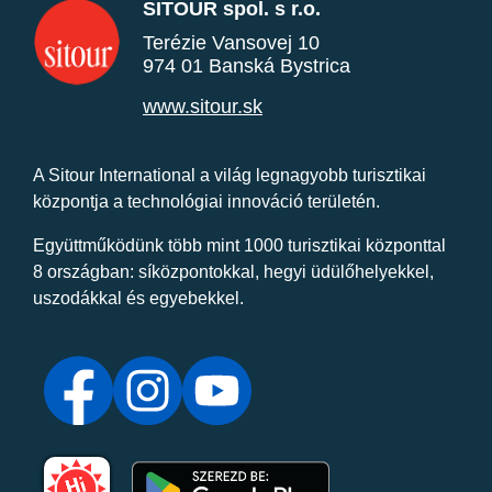
SITOUR spol. s r.o.
Terézie Vansovej 10
974 01 Banská Bystrica
www.sitour.sk
A Sitour International a világ legnagyobb turisztikai
központja a technológiai innováció területén.
Együttműködünk több mint 1000 turisztikai központtal
8 országban: síközpontokkal, hegyi üdülőhelyekkel,
uszodákkal és egyebekkel.