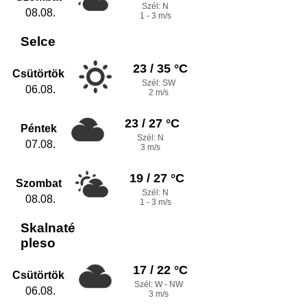
Szél: N
08.08.
1 - 3 m/s
Selce
23 / 35 °C
Csütörtök
Szél: SW
06.08.
2 m/s
23 / 27 °C
Péntek
Szél: N
07.08.
3 m/s
19 / 27 °C
Szombat
Szél: N
08.08.
1 - 3 m/s
Skalnaté
pleso
17 / 22 °C
Csütörtök
Szél: W - NW
06.08.
3 m/s