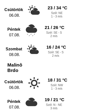
23 / 34 °C
Csütörtök
Szél: NE
06.08.
1 - 3 m/s
21 / 26 °C
Péntek
Szél: SE - S
07.08.
2 m/s
16 / 24 °C
Szombat
Szél: SE - S
08.08.
2 m/s
Malinô
Brdo
18 / 31 °C
Csütörtök
Szél: NW
06.08.
1 - 3 m/s
19 / 21 °C
Péntek
Szél: N - NE
07.08.
3 m/s