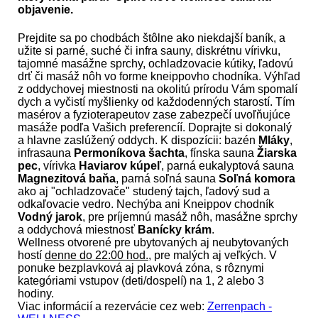
objavenie.
Prejdite sa po chodbách štôlne ako niekdajší baník, a
užite si parné, suché či infra sauny, diskrétnu vírivku,
tajomné masážne sprchy, ochladzovacie kútiky, ľadovú
drť či masáž nôh vo forme kneippovho chodníka. Výhľad
z oddychovej miestnosti na okolitú prírodu Vám spomalí
dych a vyčistí myšlienky od každodenných starostí. Tím
masérov a fyzioterapeutov zase zabezpečí uvoľňujúce
masáže podľa Vašich preferencíí. Doprajte si dokonalý
a hlavne zaslúžený oddych. K dispozícii: bazén
Mláky
,
infrasauna
Permoníkova šachta
, fínska sauna
Žiarska
pec
, vírivka
Haviarov kúpeľ
, parná eukalyptová sauna
Magnezitová baňa
, parná soľná sauna
Soľná komora
ako aj "ochladzovače" studený tajch, ľadový sud a
odkaľovacie vedro. Nechýba ani Kneippov chodník
Vodný jarok
, pre príjemnú masáž nôh, masážne sprchy
a oddychová miestnosť
Banícky krám
.
Wellness otvorené pre ubytovaných aj neubytovaných
hostí
denne do 22:00 hod.
, pre malých aj veľkých. V
ponuke bezplavková aj plavková zóna, s rôznymi
kategóriami vstupov (deti/dospelí) na 1, 2 alebo 3
hodiny.
Viac informácií a rezervácie cez web:
Zerrenpach -