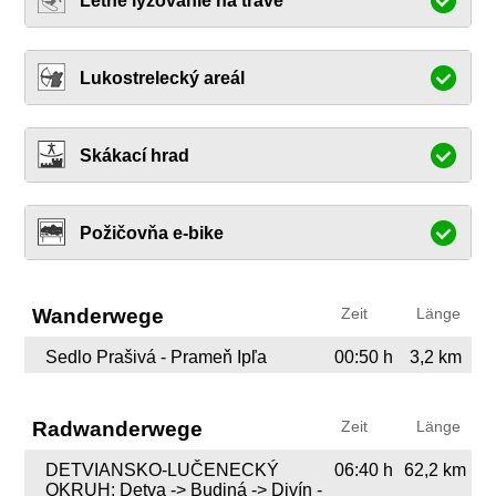
Letné lyžovanie na tráve
Lukostrelecký areál
Skákací hrad
Požičovňa e-bike
Wanderwege
Zeit
Länge
Sedlo Prašivá - Prameň Ipľa
00:50 h
3,2 km
Radwanderwege
Zeit
Länge
DETVIANSKO-LUČENECKÝ
06:40 h
62,2 km
OKRUH: Detva -> Budiná -> Divín -