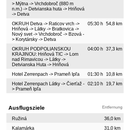
> Mýtna -> Vrchdobroč (880 m
n.m.) -> Detvianska huta -> Hriňová
-> Detva
OKRUH Detva -> Raticov vrch ->
05:30 h
54,8 km
Hriňová -> Látky -> Bratkovica ->
Nový svet -> Vrchdobroč -> Bzová -
> Korytársky -> Detva
OKRUH PODPOLIANSKOU
04:00 h
37,3 km
KRAJINOU: Hriňová TIC -> Lom
nad Rimavicou -> Látky ->
Detvianska Huta -> Hriňová
Hotel Zerrenpach -> Prameň Ipľa
01:30 h
10,8 km
Hotel Zerrenpach Látky -> Čierťaž -
02:10 h
19,7 km
> Prameň Ipľa
Ausflugsziele
Entfernung
Ružiná
36,0 km
Kalamárka
31,0 km