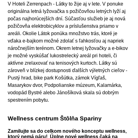
V Hoteli Zerrenpach - Látky to žije aj v lete. V ponuke
originálna letná lyžovačka s požičovňou letných lyží aj
počas najhorúcejších dní. Súčasťou služieb je aj nová
požičovňa elektrobicyklov a príslušenstva priamo v
areáli. Okolie Látok ponúka množstvo trás, ktoré je
vďaka e-bajkom možné zdolať s ľahkosťou aj napriek
náročnejším terénom. Okrem letnej lyžovačky a e-bikov
je možné vyskúšať lukostrelecký areál pri hoteli, či
aktívne zrelaxovať na tenisových kurtoch. Látky sú
zároveň v blízkej dostupnosti ďalších výletných cieľov -
Pustý hrad, bike park Košútka, zámok Vígľaš,
Masarykov dvor, Podpolianske múzeum, Kalamárka,
vodopád Bystré alebo Jánošíková skala sú dobrým
spestrením pobytu.
Wellness centrum Štôlňa Spariny
Zamilujte sa do celkom nového konceptu wellness,
ktorý nemá páru! Úplne nové wellness čaká na