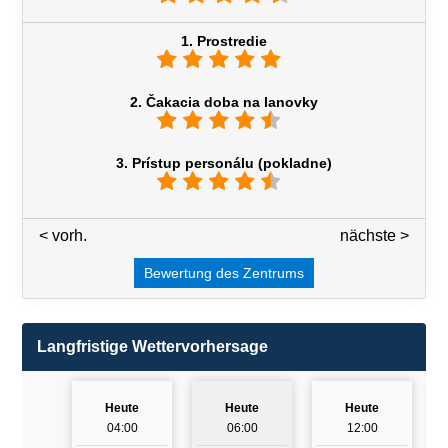
1. Prostredie
2. Čakacia doba na lanovky
3. Prístup personálu (pokladne)
< vorh.
3 / 7
nächste >
Bewertung des Zentrums
Langfristige Wettervorhersage
Heute
Heute
Heute
04:00
06:00
12:00