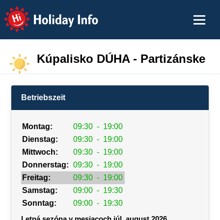
Holiday Info
Kúpalisko DÚHA - Partizánske
Betriebszeit
Montag:
09:30
-
19:00
Dienstag:
09:30
-
19:00
Mittwoch:
09:30
-
19:00
Donnerstag:
09:30
-
19:00
Freitag:
09:30
-
19:00
Samstag:
09:00
-
19:30
Sonntag:
09:00
-
19:30
Letná sezóna v mesiacoch júl, august 2026.