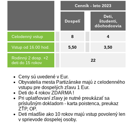
Cenník - leto 2023
Deti,
Dospelí
študenti,
dôchodcovia
Celodenný vstup
8
4
Vstup od 16.00 hod.
5,50
3,50
Rodinný 2 dosp. +2
22
deti do 15 rokov
Ceny sú uvedené v Eur.
Obyvatelia mesta Partizánske majú z celodenného
vstupu pre dospelých zľavu 1 Eur.
Deti do 4 rokov ZDARMA !
Pri uplatňovaní zľavy je nutné preukázať sa
príslušným dokladom - karta poistenca, preukaz
ZŤP, OP.
Deti mladšie ako 10 rokov majú vstup povolený len
v sprievode dospelej osoby.