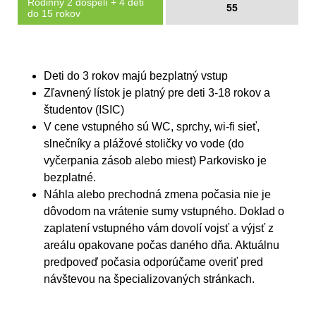
Rodinný 2 dospelí + 4 deti
55
do 15 rokov
Deti do 3 rokov majú bezplatný vstup
Zľavnený lístok je platný pre deti 3-18 rokov a
študentov (ISIC)
V cene vstupného sú WC, sprchy, wi-fi sieť,
slnečníky a plážové stoličky vo vode (do
vyčerpania zásob alebo miest) Parkovisko je
bezplatné.
Náhla alebo prechodná zmena počasia nie je
dôvodom na vrátenie sumy vstupného. Doklad o
zaplatení vstupného vám dovolí vojsť a výjsť z
areálu opakovane počas daného dňa. Aktuálnu
predpoveď počasia odporúčame overiť pred
návštevou na špecializovaných stránkach.