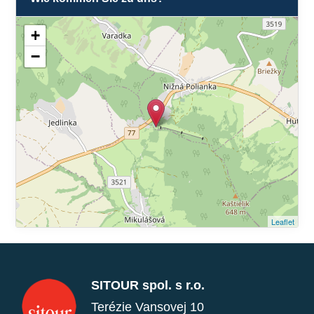
+
−
Leaflet
SITOUR spol. s r.o.
Terézie Vansovej 10