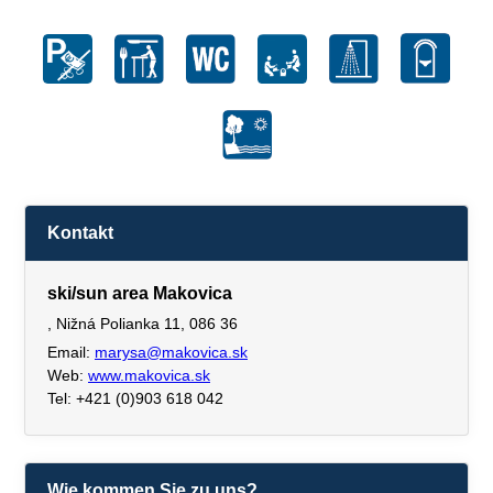
Kontakt
ski/sun area Makovica
, Nižná Polianka 11, 086 36
Email:
marysa@makovica.sk
Web:
www.makovica.sk
Tel: +421 (0)903 618 042
Wie kommen Sie zu uns?