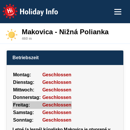
Holiday Info
Makovica - Nižná Polianka
460 m
Betriebszeit
Montag:
Geschlossen
Dienstag:
Geschlossen
Mittwoch:
Geschlossen
Donnerstag:
Geschlossen
Freitag:
Geschlossen
Samstag:
Geschlossen
Sonntag:
Geschlossen
Letné (a lesné) kúpalisko Makovica je otvorené v