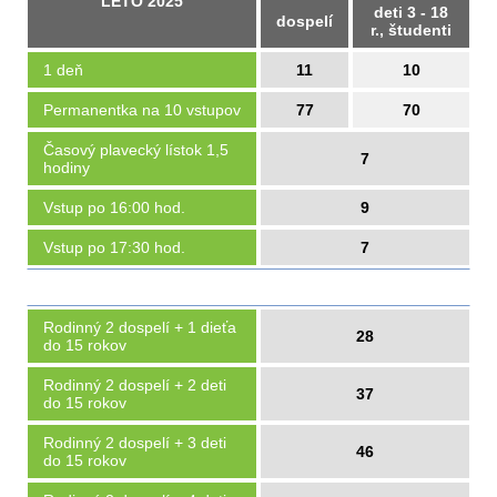
LETO 2025
deti 3 - 18
dospelí
r., študenti
1 deň
11
10
Permanentka na 10 vstupov
77
70
Časový plavecký lístok 1,5
7
hodiny
Vstup po 16:00 hod.
9
Vstup po 17:30 hod.
7
Rodinný 2 dospelí + 1 dieťa
28
do 15 rokov
Rodinný 2 dospelí + 2 deti
37
do 15 rokov
Rodinný 2 dospelí + 3 deti
46
do 15 rokov