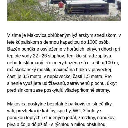
V zime je Makovica obľúbeným lyžiarskym strediskom, v
lete kúpaliskom s dennou kapacitou do 1000 osôb.
Bazén ponúkne osvieženie v horúcich letných dňoch pri
teplote vody 22 - 26 stupňov. Ten, kto si rád zapláva,
nebude sklamaný. Rozmery bazéna sú cca 60 x 100 m,
má skokanský mostík, maximálna hĺbka v plaveckej
časti je 3,5 metra, v neplaveckej časti 1,5 metra. Pre
slnenie využijete udržiavanú, zatrávnenú plochu, úkryt
pred slnkom zase poskytujú všadeprítomné stromy.
Makovica poskytne bezplatné parkovisko, slnečníky,
wifi, prezliekacie kabíny, sprchy, WC, 3 bufety s
ponukou teplých i studených jedál, zmrzliny, nanukov,
piva a čo je dôležité - s rýchlou a milou obsluhou.