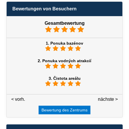
Bewertungen von Besuchern
Gesamtbewertung
1. Ponuka bazénov
2. Ponuka vodných atrakcií
3. Čistota areálu
< vorh.
3 / 7
nächste >
Bewertung des Zentrums