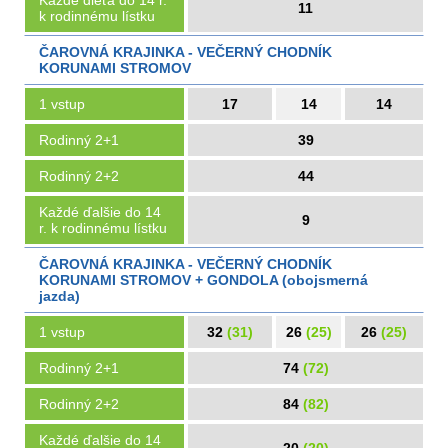
Každé dieťa do 14 r.
11
k rodinnému lístku
ČAROVNÁ KRAJINKA - VEČERNÝ CHODNÍK
KORUNAMI STROMOV
1 vstup
17
14
14
Rodinný 2+1
39
Rodinný 2+2
44
Každé ďalšie do 14
9
r. k rodinnému lístku
ČAROVNÁ KRAJINKA - VEČERNÝ CHODNÍK
KORUNAMI STROMOV + GONDOLA (obojsmerná
jazda)
1 vstup
32
(31)
26
(25)
26
(25)
Rodinný 2+1
74
(72)
Rodinný 2+2
84
(82)
Každé ďalšie do 14