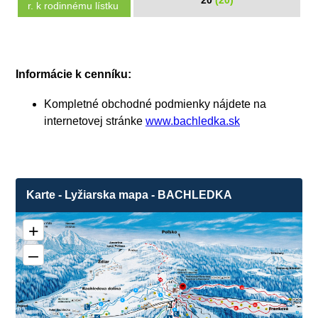
20
(20)
r. k rodinnému lístku
Informácie k cenníku:
Kompletné obchodné podmienky nájdete na
internetovej stránke
www.bachledka.sk
Karte - Lyžiarska mapa - BACHLEDKA
2
+
–
12
4
3
1
❌
2
11
❌
10
9
❌
❌