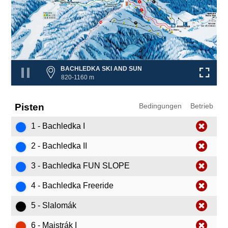
6
5
7
8
❌
❌
❌
BACHLEDKA SKI AND SUN
820-1160 m
Pisten
Bedingungen
Betrieb
1 - Bachledka I
2 - Bachledka II
3 - Bachledka FUN SLOPE
4 - Bachledka Freeride
5 - Slalomák
6 - Majstrák I