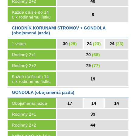
Rodinný 2+2
40
Každé ďalšie do 14
8
r. k rodinnému lístku
CHODNÍK KORUNAMI STROMOV + GONDOLA
(obojsmená jazda)
1 vstup
30
(29)
24
(23)
24
(23)
Rodinný 2+1
70
(68)
Rodinný 2+2
79
(77)
Každé ďalšie do 14
19
r. k rodinnému lístku
GONDOLA (obojsmerná jazda)
Obojsmerná jazda
17
14
14
Rodinný 2+1
39
Rodinný 2+2
44