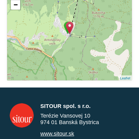
−
Leaflet
SITOUR spol. s r.o.
Terézie Vansovej 10
974 01 Banská Bystrica
www.sitour.sk