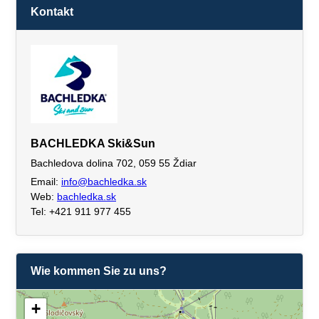
Kontakt
BACHLEDKA Ski&Sun
Bachledova dolina 702, 059 55 Ždiar
Email:
info@bachledka.sk
Web:
bachledka.sk
Tel: +421 911 977 455
Wie kommen Sie zu uns?
+