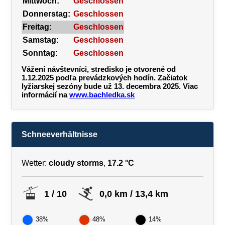
Mittwoch:
Geschlossen
Donnerstag:
Geschlossen
Freitag:
Geschlossen
Samstag:
Geschlossen
Sonntag:
Geschlossen
Vážení návštevníci, stredisko je otvorené od
1.12.2025 podľa prevádzkových hodín. Začiatok
lyžiarskej sezóny bude už 13. decembra 2025. Viac
informácií na
www.bachledka.sk
Schneeverhältnisse
Wetter:
cloudy storms
,
17.2 °C
1 / 10
0,0 km / 13,4 km
38%
48%
14%