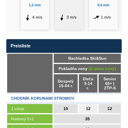
1,2 mm
0,4 mm
4 m/s
3 m/s
1 m/s
Preisliste
Bachledka Ski&Sun
Pokladňa ceny
(E-shop ceny)
Dieťa
Senior
Dospelý
3-14
65+ |
15-64 r.
r.
ZŤP-S
CHODNÍK KORUNAMI STROMOV
1 vstup
15
12
12
Rodinný 2+1
35