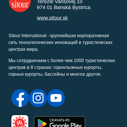
Terézie Vansovej 10
974 01 Banská Bystrica
www.sitour.sk
Sitour International - крупнейшая корпоративная
сеть технологических инноваций в туристических
центрах мира.
Мы сотрудничаем с более чем 1000 туристических
центров в 8 странах: горнолыжные курорты,
горные курорты, бассейны и многое другое.