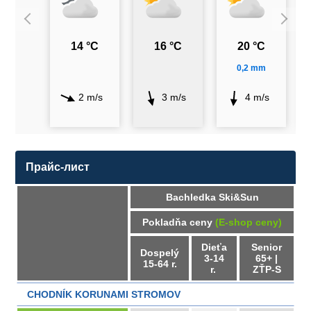
14 °C
16 °C
20 °C
0,2 mm
2 m/s
3 m/s
4 m/s
Прайс-лист
Bachledka Ski&Sun
Pokladňa ceny
(E-shop ceny)
Dieťa
Senior
Dospelý
3-14
65+ |
15-64 r.
r.
ZŤP-S
CHODNÍK KORUNAMI STROMOV