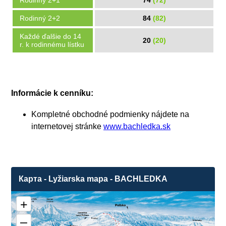
Rodinný 2+1
74
(72)
Rodinný 2+2
84
(82)
Každé ďalšie do 14
20
(20)
r. k rodinnému lístku
Informácie k cenníku:
Kompletné obchodné podmienky nájdete na
internetovej stránke
www.bachledka.sk
Карта - Lyžiarska mapa - BACHLEDKA
2
+
–