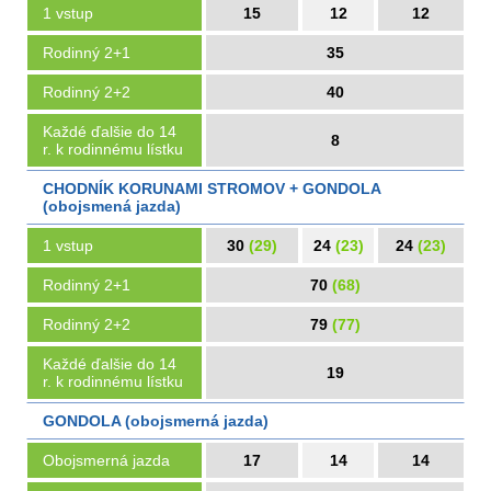
1 vstup
15
12
12
Rodinný 2+1
35
Rodinný 2+2
40
Každé ďalšie do 14
8
r. k rodinnému lístku
CHODNÍK KORUNAMI STROMOV + GONDOLA
(obojsmená jazda)
1 vstup
30
(29)
24
(23)
24
(23)
Rodinný 2+1
70
(68)
Rodinný 2+2
79
(77)
Každé ďalšie do 14
19
r. k rodinnému lístku
GONDOLA (obojsmerná jazda)
Obojsmerná jazda
17
14
14