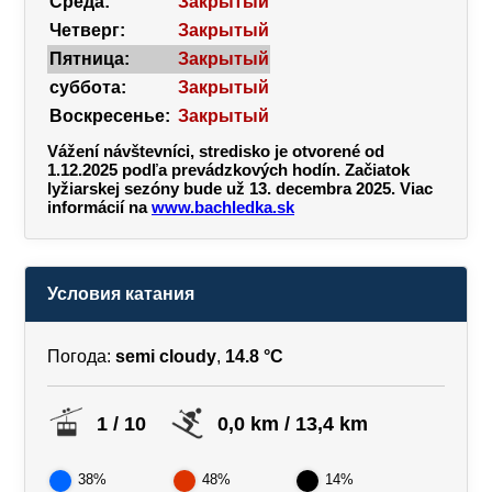
Среда:
Закрытый
Четверг:
Закрытый
Пятница:
Закрытый
суббота:
Закрытый
Воскресенье:
Закрытый
Vážení návštevníci, stredisko je otvorené od
1.12.2025 podľa prevádzkových hodín. Začiatok
lyžiarskej sezóny bude už 13. decembra 2025. Viac
informácií na
www.bachledka.sk
Условия катания
Погода:
semi cloudy
,
14.8 °C
1 / 10
0,0 km / 13,4 km
38%
48%
14%