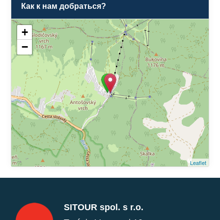
Как к нам добраться?
+
−
Leaflet
SITOUR spol. s r.o.