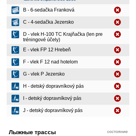
B - 6-sedačka Franková
C - 4-sedačka Jezersko
D - vlek H-100 TC Krajňačka (len pre
tréningové účely)
E - vlek FP 12 Hrebeň
F - vlek F 12 nad hotelom
G - vlek P Jezersko
H - detský dopravníkový pás
I - detský dopravníkový pás
J - detský dopravníkový pás
Лыжные трассы
состояние