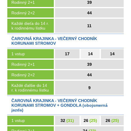
Rodinný 2+1
39
Rodinný 2+2
44
Každé dieťa do 14 r.
11
k rodinnému lístku
ČAROVNÁ KRAJINKA - VEČERNÝ CHODNÍK
KORUNAMI STROMOV
1 vstup
17
14
14
Rodinný 2+1
39
Rodinný 2+2
44
Každé ďalšie do 14
9
r. k rodinnému lístku
ČAROVNÁ KRAJINKA - VEČERNÝ CHODNÍK
KORUNAMI STROMOV + GONDOLA (obojsmerná
jazda)
1 vstup
32
(31)
26
(25)
26
(25)