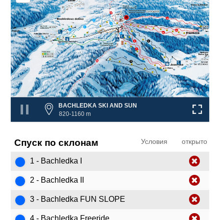
12
4
3
1
❌
2
11
❌
10
9
❌
❌
6
5
7
8
❌
❌
❌
BACHLEDKA SKI AND SUN
820-1160 m
Спуск по склонам
Условия
открыто
1 - Bachledka I
2 - Bachledka II
3 - Bachledka FUN SLOPE
4 - Bachledka Freeride