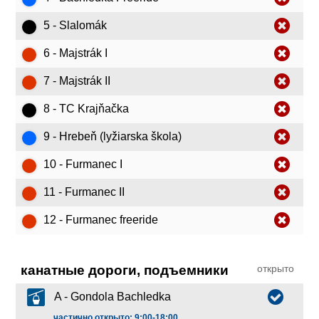
5 - Slalomák
6 - Majstrák I
7 - Majstrák II
8 - TC Krajňačka
9 - Hrebeň (lyžiarska škola)
10 - Furmanec I
11 - Furmanec II
12 - Furmanec freeride
канатные дороги, подъемники
открыто
A - Gondola Bachledka
частично открыто: 9:00-18:00