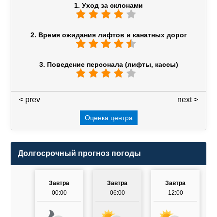
1. Уход за склонами
2. Время ожидания лифтов и канатных дорог
3. Поведение персонала (лифты, кассы)
< prev
3 / 7
next >
Оценка центра
Долгосрочный прогноз погоды
Завтра
Завтра
Завтра
00:00
06:00
12:00