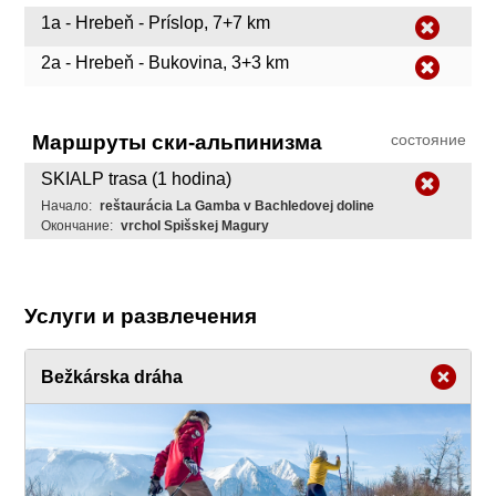
1a - Hrebeň - Príslop, 7+7 km
2a - Hrebeň - Bukovina, 3+3 km
Маршруты ски-альпинизма
состояние
SKIALP trasa (1 hodina)
Начало:
reštaurácia La Gamba v Bachledovej doline
Окончание:
vrchol Spišskej Magury
Услуги и развлечения
Bežkárska dráha