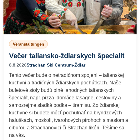
Veranstaltungen
Večer taliansko-ždiarskych špecialít
8.8.2026
Strachan Ski Centrum-Ždiar
Tento večer bude o netradičnom spojení – talianskej
kuchyni a tradičných ždiarskych pochúťkach. Naše
bufetové stoly budú plné lahodných talianskych
špecialít, napr. pizza, domáce lasagne, cestoviny a
samozrejme sladká bodka – tiramisu. Zo ždiarskej
kuchyne si budete môcť pochutnať na bryndzových
haluškách, moskoli, tvarohových pirohoch s maslom a
cibuľou a Strachanovici či Strachan likéri. Tešíme sa
na vás.