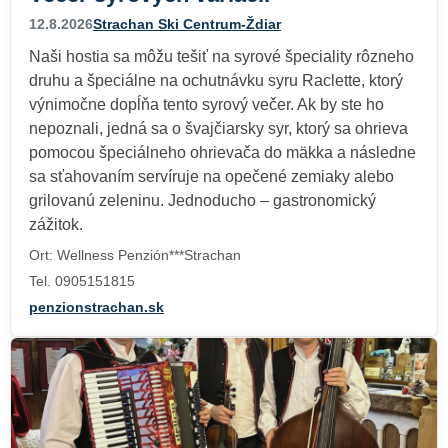
12.8.2026
Strachan Ski Centrum-Ždiar
Naši hostia sa môžu tešiť na syrové špeciality rôzneho
druhu a špeciálne na ochutnávku syru Raclette, ktorý
výnimočne dopĺňa tento syrový večer. Ak by ste ho
nepoznali, jedná sa o švajčiarsky syr, ktorý sa ohrieva
pomocou špeciálneho ohrievača do mäkka a následne
sa sťahovaním servíruje na opečené zemiaky alebo
grilovanú zeleninu. Jednoducho – gastronomický
zážitok.
Ort: Wellness Penzión***Strachan
Tel. 0905151815
penzionstrachan.sk