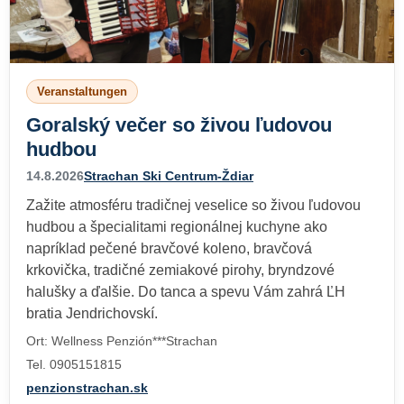
Veranstaltungen
Goralský večer so živou ľudovou
hudbou
14.8.2026
Strachan Ski Centrum-Ždiar
Zažite atmosféru tradičnej veselice so živou ľudovou
hudbou a špecialitami regionálnej kuchyne ako
napríklad pečené bravčové koleno, bravčová
krkovička, tradičné zemiakové pirohy, bryndzové
halušky a ďalšie. Do tanca a spevu Vám zahrá ĽH
bratia Jendrichovskí.
Ort: Wellness Penzión***Strachan
Tel. 0905151815
penzionstrachan.sk