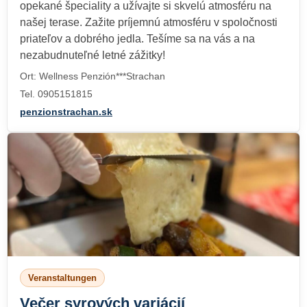
opekané špeciality a užívajte si skvelú atmosféru na
našej terase. Zažite príjemnú atmosféru v spoločnosti
priateľov a dobrého jedla. Tešíme sa na vás a na
nezabudnuteľné letné zážitky!
Ort: Wellness Penzión***Strachan
Tel. 0905151815
penzionstrachan.sk
Veranstaltungen
Večer syrových variácií