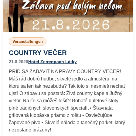
Veranstaltungen
COUNTRY VEČER
21.8.2026
Hotel Zerrenpach Látky
PRÍĎ SA ZABAVIŤ NA PRAVÝ COUNTRY VEČER!
Máš rád dobrú hudbu, skvelé jedlo a atmosféru, na
ktorú sa len tak nezabúda? Tak toto si nesmieš nechať
ujsť! O zábavu sa postará: Živá country kapela Južný
vietor. Na čo sa môžeš tešiť? Bohaté bufetové stoly
plné tradičných slovenských špecialít • Šťavnatá
grilovaná klobáska priamo z roštu • Osviežujúce
čapované pivo • Skvelá nálada a tanečný parket, ktorý
nezostane prázdny!