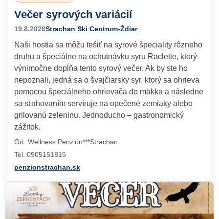
Večer syrových variácií
19.8.2026
Strachan Ski Centrum-Ždiar
Naši hostia sa môžu tešiť na syrové špeciality rôzneho
druhu a špeciálne na ochutnávku syru Raclette, ktorý
výnimočne dopĺňa tento syrový večer. Ak by ste ho
nepoznali, jedná sa o švajčiarsky syr, ktorý sa ohrieva
pomocou špeciálneho ohrievača do mäkka a následne
sa sťahovaním servíruje na opečené zemiaky alebo
grilovanú zeleninu. Jednoducho – gastronomický
zážitok.
Ort: Wellness Penzión***Strachan
Tel. 0905151815
penzionstrachan.sk