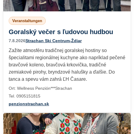
Veranstaltungen
Goralský večer s ľudovou hudbou
7.8.2026
Strachan Ski Centrum-Ždiar
Zažite atmosféru tradičnej goralskej hostiny so
špecialitami regionálnej kuchyne ako napríklad pečené
bravčové koleno, bravčová krkovička, tradičné
zemiakové pirohy, bryndzové halušky a ďalšie. Do
tanca a spevu vám zahrá ĽH Časare.
Ort: Wellness Penzión***Strachan
Tel. 0905151815
penzionstrachan.sk