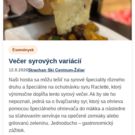
Események
Večer syrových variácií
12.8.2026
Strachan Ski Centrum-Ždiar
Naši hostia sa môžu tešiť na syrové špeciality rôzneho
druhu a špeciálne na ochutnávku syru Raclette, ktorý
výnimočne dopĺňa tento syrový večer. Ak by ste ho
nepoznali, jedná sa o švajčiarsky syr, ktorý sa ohrieva
pomocou špeciálneho ohrievača do mäkka a následne
sa sťahovaním servíruje na opečené zemiaky alebo
grilovanú zeleninu. Jednoducho – gastronomický
zážitok.