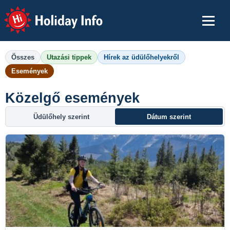
Holiday Info
Összes
Utazási tippek
Hírek az üdülőhelyekről
Események
Közelgő események
Üdülőhely szerint
Dátum szerint