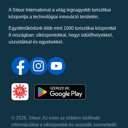
A Sitour International a világ legnagyobb turisztikai
központja a technológiai innováció területén.
Együttműködünk több mint 1000 turisztikai központtal
8 országban: síközpontokkal, hegyi üdülőhelyekkel,
uszodákkal és egyebekkel.
© 2026, Sitour. Az ezen az oldalon található
információkat a síközpontok és uszodák üzemeltetői