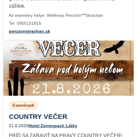
zážitok.
Az esemény helye: Wellness Penzión***Strachan
Tel. 0905151815
penzionstrachan.sk
Események
COUNTRY VEČER
21.8.2026
Hotel Zerrenpach Látky
PRÍĎ SA ZABAVIŤ NA PRAVÝ COUNTRY VEČER!