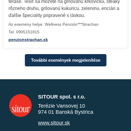
terase. Tešiť sa môžete na grilovanú krkovičku, steaky
rôzneho druhu, grilovanú kukuricu, zeleninu, encián a
ďalšie špeciality pripravené s láskou.
Az esemény helye: Wellness Penzión***Strachan
Tel. 0905151815
penzionstrachan.sk
További események megjelenítése
SITOUR spol. s r.o.
Terézie Vansovej 10
974 01 Banská Bystrica
www.sitour.sk