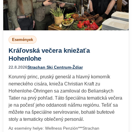
Események
Kráľovská večera kniežaťa
Hohenlohe
22.8.2026
Strachan Ski Centrum-Ždiar
Korunný princ, pruský generál a hlavný komorník
nemeckého cisára, knieža Christian Kraft zu
Hohenlohe-Öhringen sa zamiloval do Belianskych
Tatier na prvý pohľad. Táto špeciálna tematická večera
je na počesť jeho oddanosti nášmu regiónu. Tešiť sa
môžete na špeciálne servírovanie, bohaté bufetové
stoly a tematicky oblečený personál.
Az esemény helye: Wellness Penzión***Strachan