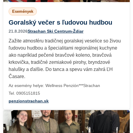
Események
Goralský večer s ľudovou hudbou
21.8.2026
Strachan Ski Centrum-Ždiar
Zažite atmosféru tradičnej goralskej veselice so živou
ľudovou hudbou a špecialitami regionálnej kuchyne
ako napríklad pečené bravčové koleno, bravčová
krkovička, tradičné zemiakové pirohy, bryndzové
halušky a ďalšie. Do tanca a spevu vám zahrá ĽH
Časare.
Az esemény helye: Wellness Penzión***Strachan
Tel. 0905151815
penzionstrachan.sk