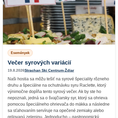
Események
Večer syrových variácií
19.8.2026
Strachan Ski Centrum-Ždiar
Naši hostia sa môžu tešiť na syrové špeciality rôzneho
druhu a špeciálne na ochutnávku syru Raclette, ktorý
výnimočne dopĺňa tento syrový večer. Ak by ste ho
nepoznali, jedná sa o švajčiarsky syr, ktorý sa ohrieva
pomocou špeciálneho ohrievača do mäkka a následne
sa sťahovaním servíruje na opečené zemiaky alebo
grilovanú zeleninu. Jednoducho – gastronomický