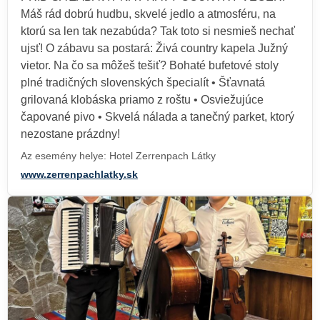
Máš rád dobrú hudbu, skvelé jedlo a atmosféru, na
ktorú sa len tak nezabúda? Tak toto si nesmieš nechať
ujsť! O zábavu sa postará: Živá country kapela Južný
vietor. Na čo sa môžeš tešiť? Bohaté bufetové stoly
plné tradičných slovenských špecialít • Šťavnatá
grilovaná klobáska priamo z roštu • Osviežujúce
čapované pivo • Skvelá nálada a tanečný parket, ktorý
nezostane prázdny!
Az esemény helye: Hotel Zerrenpach Látky
www.zerrenpachlatky.sk