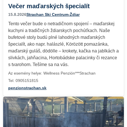
Večer maďarských špecialít
15.8.2026
Strachan Ski Centrum-Ždiar
Tento večer bude o netradičnom spojení – maďarskej
kuchyni a tradičných ždiarskych pochúťkach. Naše
bufetové stoly budú plné lahodných maďarských
špecialít, ako napr. halászlé, Körözött pomazánka,
maďarský guláš, dödölle – krokety, kačka na jablkách a
slivkách, jahňacina, Hortobádske palacinky či rezance
s tvarohom. Tešíme sa na vás.
Az esemény helye: Wellness Penzión***Strachan
Tel. 0905151815
penzionstrachan.sk