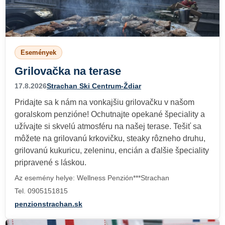
Események
Grilovačka na terase
17.8.2026
Strachan Ski Centrum-Ždiar
Pridajte sa k nám na vonkajšiu grilovačku v našom
goralskom penzióne! Ochutnajte opekané špeciality a
užívajte si skvelú atmosféru na našej terase. Tešiť sa
môžete na grilovanú krkovičku, steaky rôzneho druhu,
grilovanú kukuricu, zeleninu, encián a ďalšie špeciality
pripravené s láskou.
Az esemény helye: Wellness Penzión***Strachan
Tel. 0905151815
penzionstrachan.sk