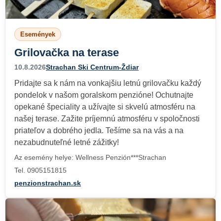
Események
Grilovačka na terase
10.8.2026
Strachan Ski Centrum-Ždiar
Pridajte sa k nám na vonkajšiu letnú grilovačku každý
pondelok v našom goralskom penzióne! Ochutnajte
opekané špeciality a užívajte si skvelú atmosféru na
našej terase. Zažite príjemnú atmosféru v spoločnosti
priateľov a dobrého jedla. Tešíme sa na vás a na
nezabudnuteľné letné zážitky!
Az esemény helye: Wellness Penzión***Strachan
Tel. 0905151815
penzionstrachan.sk