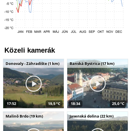
Közeli kamerák
Donovaly - Záhradište (1 km)
Banská Bystrica (17 km)
17:52
19,5 °C
18:34
25,0 °C
Malinô Brdo (19 km)
Jasenská dolina (22 km)