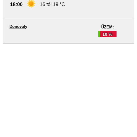
18:00
16 tól 19 °C
Donovaly
ŰZEM:
10 %