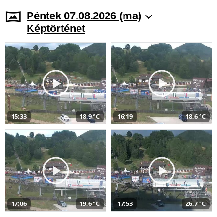
Péntek 07.08.2026 (ma)
Képtörténet
15:33
18,9 °C
16:19
18,6 °C
17:06
19,6 °C
17:53
26,7 °C