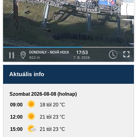
17:53
DONOVALY - NOVÁ HOĽA
922 m
7. 8. 2026
Aktuális info
Szombat 2026-08-08 (holnap)
09:00
18 tól 20 °C
12:00
21 tól 23 °C
15:00
21 tól 23 °C