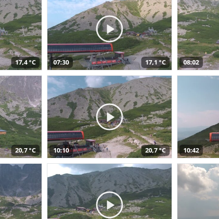
17,4 °C
07:30
17,1 °C
08:02
20,7 °C
10:10
20,7 °C
10:42