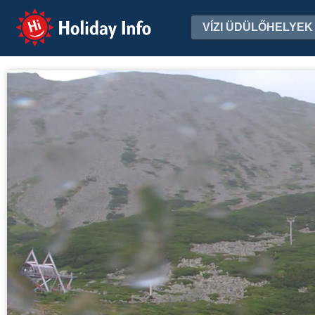
Holiday Info
VÍZI ÜDÜLŐHELYEK