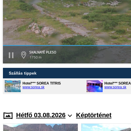
SKALNATÉ PLESO
1750 m
Szállás tippek
Hotel*** SOREA TITRIS
Hotel*** SORE
www.sorea.sk
www.sorea.sk
Hétfő 03.08.2026
Képtörténet