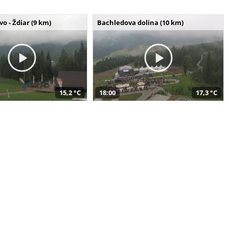
o - Ždiar (9 km)
Bachledova dolina (10 km)
15,2 °C
18:00
17,3 °C