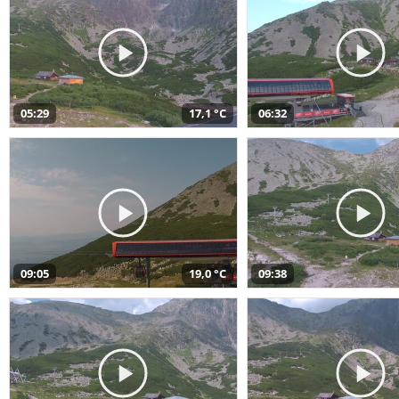
05:29
17,1 °C
06:32
09:05
19,0 °C
09:38