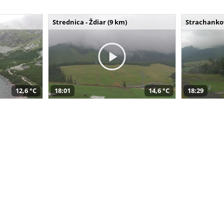
Strednica - Ždiar (9 km)
Strachankov
12,6 °C
18:01
14,6 °C
18:29