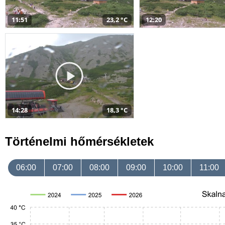
11:51
23,2 °C
12:20
14:28
18,3 °C
Történelmi hőmérsékletek
06:00
07:00
08:00
09:00
10:00
11:00