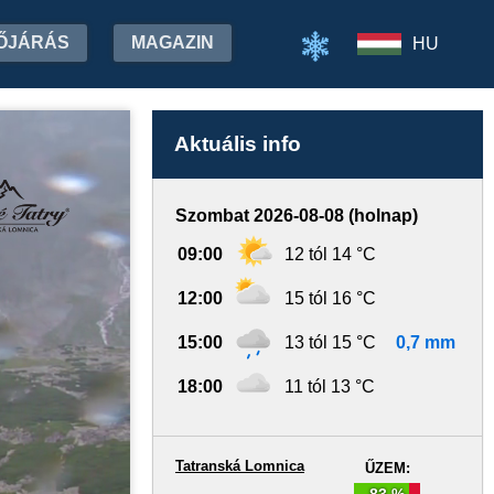
ŐJÁRÁS
MAGAZIN
HU
Aktuális info
Szombat 2026-08-08 (holnap)
09:00
12 tól 14 °C
12:00
15 tól 16 °C
15:00
13 tól 15 °C
0,7 mm
18:00
11 tól 13 °C
Tatranská Lomnica
ŰZEM:
83 %