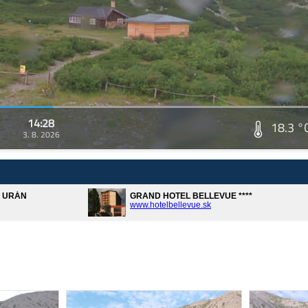
14:28
18.3 °
3. 8. 2026
A URÁN
GRAND HOTEL BELLEVUE ****
www.hotelbellevue.sk