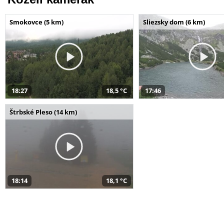
Smokovce (5 km)
Sliezsky dom (6 km)
18:27
18,5 °C
17:46
Štrbské Pleso (14 km)
18:14
18,1 °C