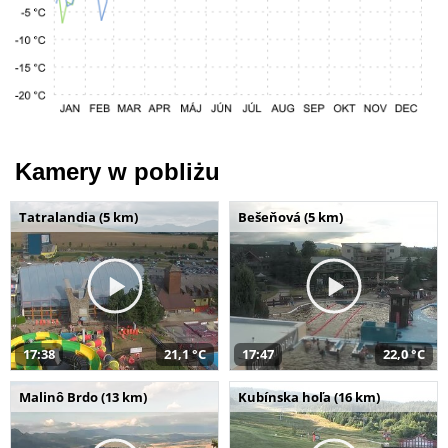
Kamery w pobliżu
Tatralandia (5 km)
Bešeňová (5 km)
17:38
21,1 °C
17:47
22,0 °C
Malinô Brdo (13 km)
Kubínska hoľa (16 km)