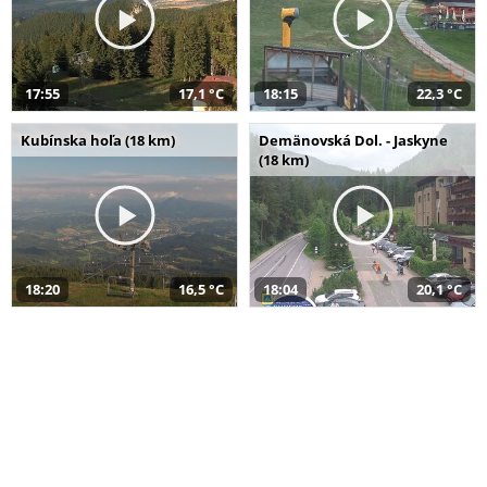
17:55
17,1 °C
18:15
22,3 °C
Kubínska hoľa (18 km)
Demänovská Dol. - Jaskyne
(18 km)
18:20
16,5 °C
18:04
20,1 °C