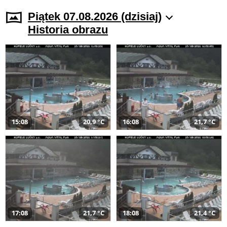
Piątek 07.08.2026 (dzisiaj)
Historia obrazu
15:08
20,9 °C
16:08
21,7 °C
17:08
21,7 °C
18:08
21,4 °C