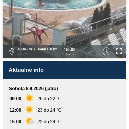
18:08
AQUA - VITAL PARK LÚČKY
600 m
7. 8. 2026
Aktualne info
Sobota 8.8.2026 (jutro)
09:00
20 do 22 °C
12:00
23 do 24 °C
15:00
22 do 24 °C