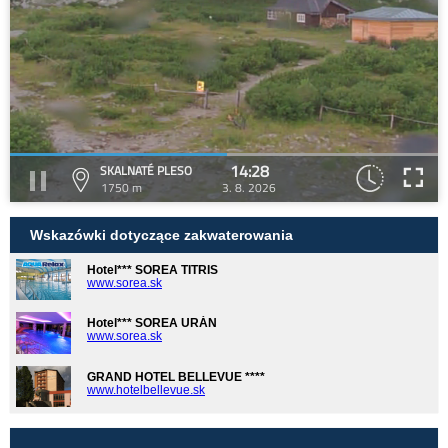
14:28
SKALNATÉ PLESO
1750 m
3. 8. 2026
Wskazówki dotyczące zakwaterowania
Hotel*** SOREA TITRIS
www.sorea.sk
Hotel*** SOREA URÁN
www.sorea.sk
GRAND HOTEL BELLEVUE ****
www.hotelbellevue.sk