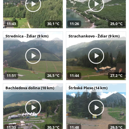
11:43
30,1 °C
11:26
25,0 °C
Strednica - Ždiar (9 km)
Strachankovo - Ždiar (9 km)
11:51
26,5 °C
11:44
27,2 °C
Bachledova dolina (10 km)
Štrbské Pleso (14 km)
11:33
30,3 °C
11:48
29,5 °C