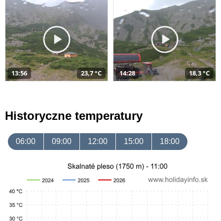
13:56
23,7 °C
14:28
18,3 °C
Historyczne temperatury
06:00
09:00
12:00
15:00
18:00