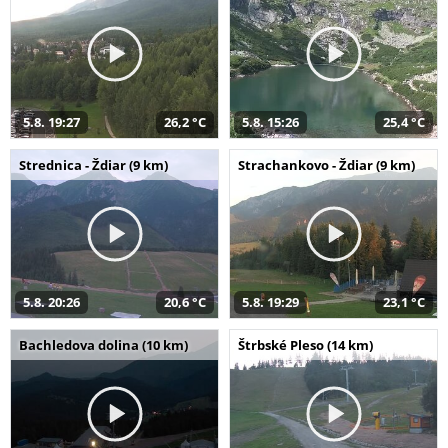
5.8. 19:27
26,2 °C
5.8. 15:26
25,4 °C
Strednica - Ždiar (9 km)
Strachankovo - Ždiar (9 km)
5.8. 20:26
20,6 °C
5.8. 19:29
23,1 °C
Bachledova dolina (10 km)
Štrbské Pleso (14 km)