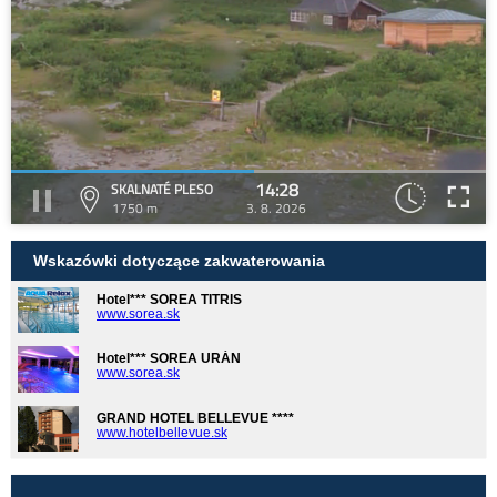
14:28
SKALNATÉ PLESO
1750 m
3. 8. 2026
Wskazówki dotyczące zakwaterowania
Hotel*** SOREA TITRIS
www.sorea.sk
Hotel*** SOREA URÁN
www.sorea.sk
GRAND HOTEL BELLEVUE ****
www.hotelbellevue.sk