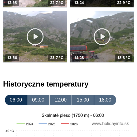
12:53
22,7 °C
13:24
22,9 °C
13:56
23,7 °C
14:28
18,3 °C
Historyczne temperatury
06:00
09:00
12:00
15:00
18:00