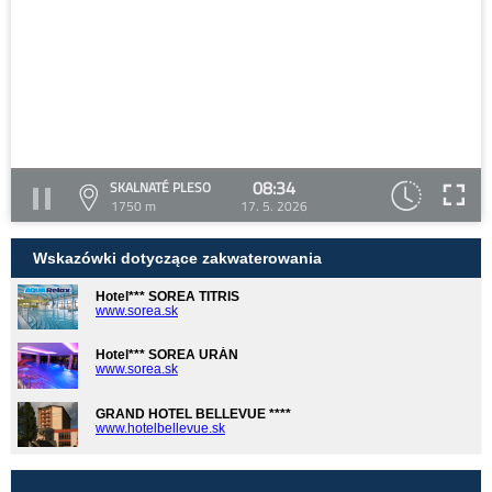
08:34
SKALNATÉ PLESO
1750 m
17. 5. 2026
Wskazówki dotyczące zakwaterowania
Hotel*** SOREA TITRIS
www.sorea.sk
Hotel*** SOREA URÁN
www.sorea.sk
GRAND HOTEL BELLEVUE ****
www.hotelbellevue.sk