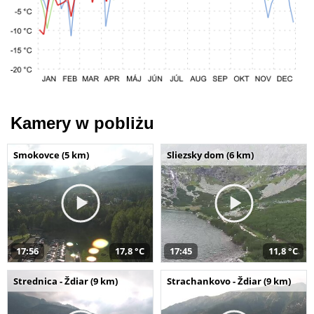
Kamery w pobliżu
Smokovce (5 km)
Sliezsky dom (6 km)
17:56
17,8 °C
17:45
11,8 °C
Strednica - Ždiar (9 km)
Strachankovo - Ždiar (9 km)