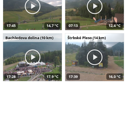
17:45
14,7 °C
07:13
12,4 °C
Bachledova dolina (10 km)
Štrbské Pleso (14 km)
17:28
17,9 °C
17:39
16,0 °C