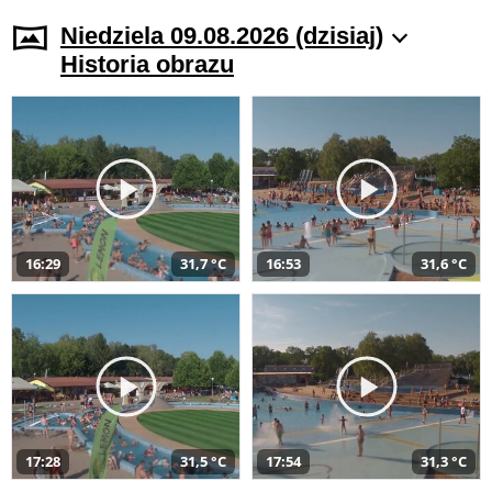
Niedziela 09.08.2026 (dzisiaj)
Historia obrazu
16:29
31,7 °C
16:53
31,6 °C
17:28
31,5 °C
17:54
31,3 °C