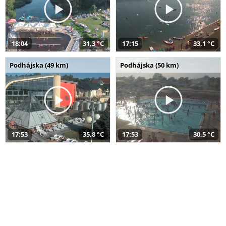
18:04
31,3 °C
17:15
33,1 °C
Podhájska (49 km)
Podhájska (50 km)
17:53
35,8 °C
17:53
30,5 °C