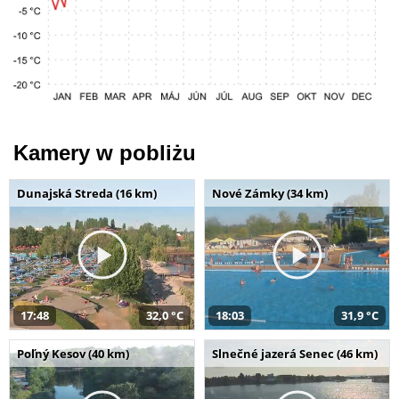
Kamery w pobliżu
Dunajská Streda (16 km)
Nové Zámky (34 km)
17:48
32,0 °C
18:03
31,9 °C
Poľný Kesov (40 km)
Slnečné jazerá Senec (46 km)