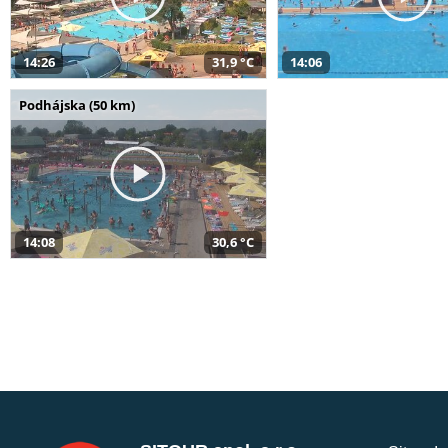
14:26
31,9 °C
14:06
Podhájska (50 km)
14:08
30,6 °C