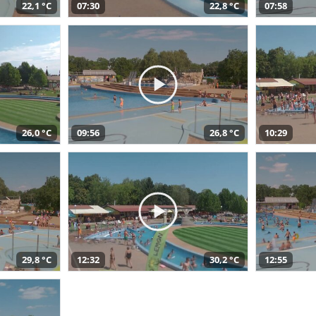
22,1 °C
07:30
22,8 °C
07:58
26,0 °C
09:56
26,8 °C
10:29
29,8 °C
12:32
30,2 °C
12:55