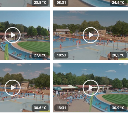
23,5 °C
08:31
24,4 °C
27,8 °C
10:53
28,5 °C
30,6 °C
13:31
30,9 °C