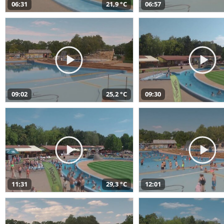
06:31
21,9 °C
06:57
09:02
25,2 °C
09:30
11:31
29,3 °C
12:01