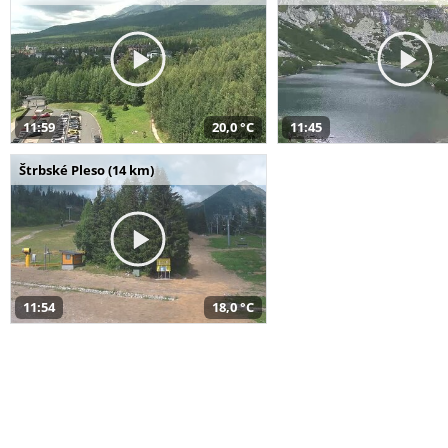
11:59
20,0 °C
11:45
Štrbské Pleso (14 km)
11:54
18,0 °C