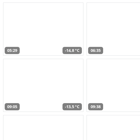
05:29
-14,8 °C
06:35
09:05
-13,5 °C
09:38