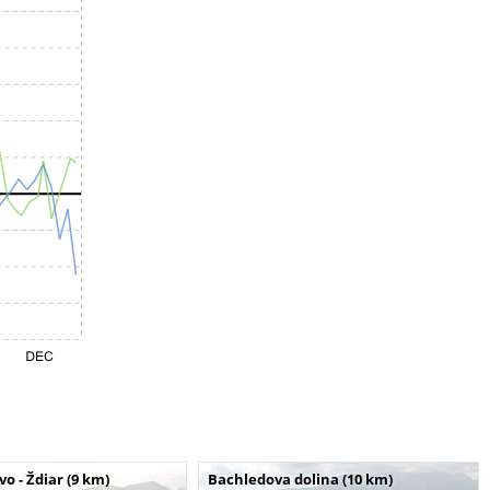
o - Ždiar (9 km)
Bachledova dolina (10 km)