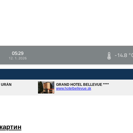
05:29
-14.8 °
12. 1. 2026
A URÁN
GRAND HOTEL BELLEVUE ****
www.hotelbellevue.sk
картин