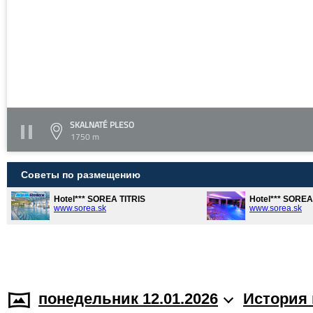
SKALNATÉ PLESO
1750 m
Советы по размещению
Hotel*** SOREA TITRIS
Hotel*** SORE
www.sorea.sk
www.sorea.sk
понедельник 12.01.2026
История 