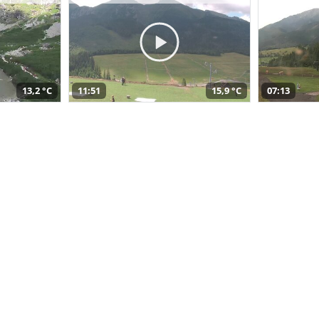
13,2 °C
11:51
15,9 °C
07:13