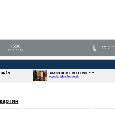
15:00
-10.2 °
12. 1. 2026
A URÁN
GRAND HOTEL BELLEVUE ****
www.hotelbellevue.sk
картин