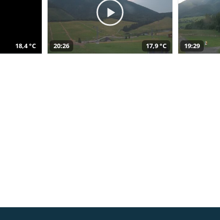
18,4 °C
20:26
17,9 °C
19:29