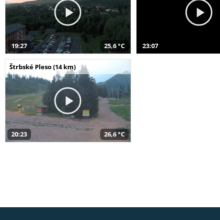
19:27
25,6 °C
23:07
Štrbské Pleso (14 km)
20:23
26,6 °C