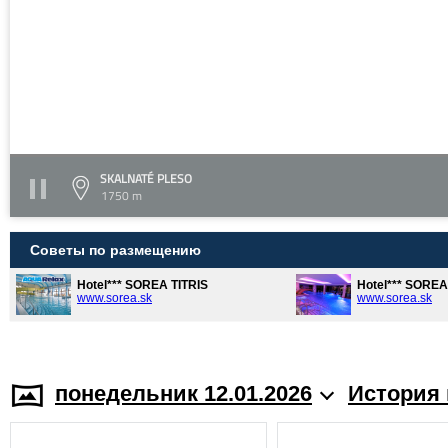
SKALNATÉ PLESO
1750 m
Советы по размещению
Hotel*** SOREA TITRIS
Hotel*** SORE
www.sorea.sk
www.sorea.sk
понедельник 12.01.2026
История 