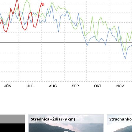
Strednica - Ždiar (9 km)
Strachankov