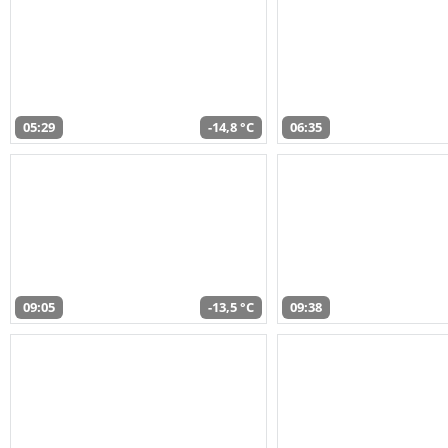
05:29
-14,8 °C
06:35
09:05
-13,5 °C
09:38