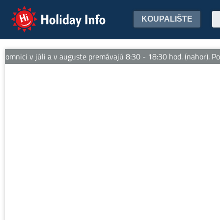
Holiday Info
KOUPALIŠTE
mnici v júli a v auguste premávajú 8:30 - 18:30 hod. (nahor). Pos