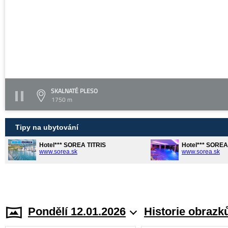
SKALNATÉ PLESO
1750 m
Tipy na ubytování
Hotel*** SOREA TITRIS
Hotel*** SORE
www.sorea.sk
www.sorea.sk
Pondělí 12.01.2026
Historie obrazk