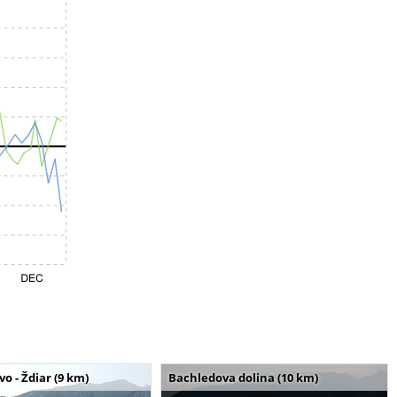
o - Ždiar (9 km)
Bachledova dolina (10 km)