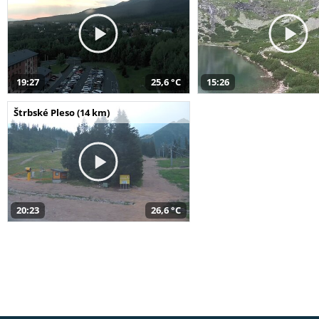
19:27
25,6 °C
15:26
Štrbské Pleso (14 km)
20:23
26,6 °C