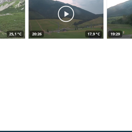
25,1 °C
20:26
17,9 °C
19:29