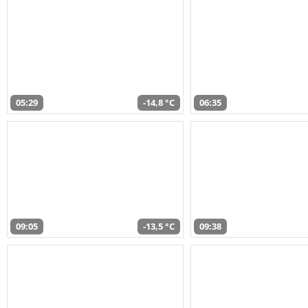
05:29
-14,8 °C
06:35
09:05
-13,5 °C
09:38