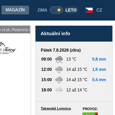
MAGAZÍN
ZIMA
LETO
CZ
vt.sk. Pozemná lanovka na Hrebienok v prevádzke denne od 7:00 do
Aktuální info
Pátek 7.8.2026 (zítra)
09:00
13 °C
5,8 mm
12:00
14 až 15 °C
1,6 mm
15:00
14 až 15 °C
0,4 mm
18:00
12 až 14 °C
Tatranská Lomnica
PROVOZ:
83 %