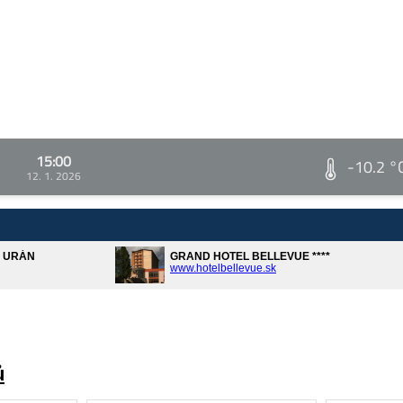
15:00
-10.2 °
12. 1. 2026
A URÁN
GRAND HOTEL BELLEVUE ****
www.hotelbellevue.sk
ů