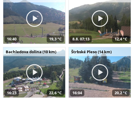
16:40
19,3 °C
8.8. 07:13
12,4 °C
Bachledova dolina (10 km)
Štrbské Pleso (14 km)
16:23
22,6 °C
16:04
20,2 °C