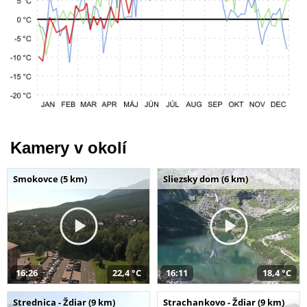
Kamery v okolí
Smokovce (5 km)
Sliezsky dom (6 km)
16:26
22,4 °C
16:11
18,4 °C
Strednica - Ždiar (9 km)
Strachankovo - Ždiar (9 km)