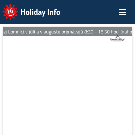
Holiday Info
ej Lomnici v júli a v auguste premávajú 8:30 - 18:30 hod. (nahor)