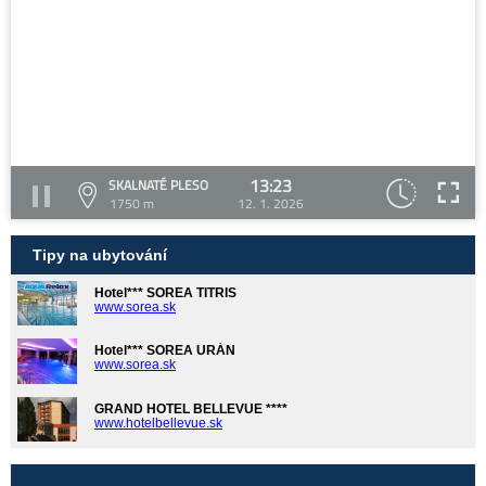
13:23
SKALNATÉ PLESO
1750 m
12. 1. 2026
Tipy na ubytování
Hotel*** SOREA TITRIS
www.sorea.sk
Hotel*** SOREA URÁN
www.sorea.sk
GRAND HOTEL BELLEVUE ****
www.hotelbellevue.sk