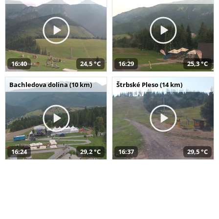
16:40
24,5 °C
16:29
25,3 °C
Bachledova dolina (10 km)
Štrbské Pleso (14 km)
16:24
29,2 °C
16:37
29,5 °C