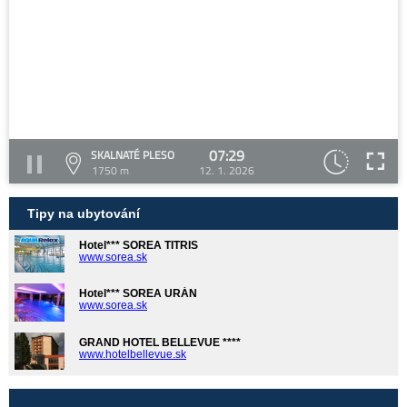
07:29
SKALNATÉ PLESO
1750 m
12. 1. 2026
Tipy na ubytování
Hotel*** SOREA TITRIS
www.sorea.sk
Hotel*** SOREA URÁN
www.sorea.sk
GRAND HOTEL BELLEVUE ****
www.hotelbellevue.sk