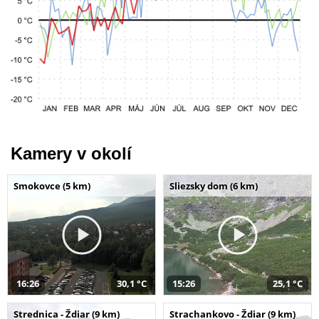
Kamery v okolí
Smokovce (5 km)
Sliezsky dom (6 km)
16:26
30,1 °C
15:26
25,1 °C
Strednica - Ždiar (9 km)
Strachankovo - Ždiar (9 km)