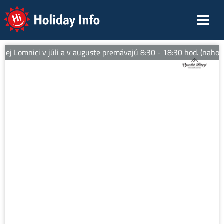
Holiday Info
ej Lomnici v júli a v auguste premávajú 8:30 - 18:30 hod. (nahor)