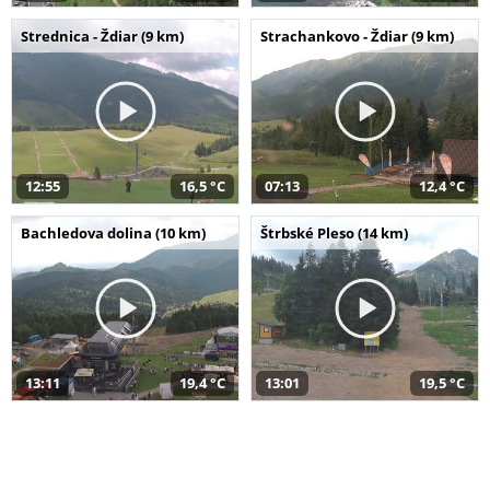
Strednica - Ždiar (9 km)
Strachankovo - Ždiar (9 km)
12:55
16,5 °C
07:13
12,4 °C
Bachledova dolina (10 km)
Štrbské Pleso (14 km)
13:11
19,4 °C
13:01
19,5 °C