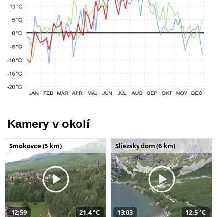
Kamery v okolí
Smokovce (5 km)
Sliezsky dom (6 km)
12:59
21,4 °C
13:03
12,5 °C