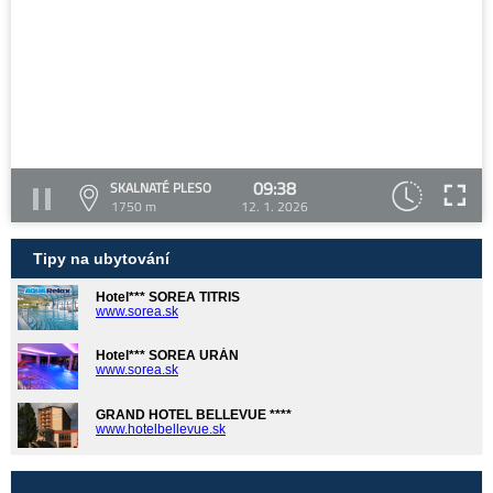
09:38
SKALNATÉ PLESO
1750 m
12. 1. 2026
Tipy na ubytování
Hotel*** SOREA TITRIS
www.sorea.sk
Hotel*** SOREA URÁN
www.sorea.sk
GRAND HOTEL BELLEVUE ****
www.hotelbellevue.sk