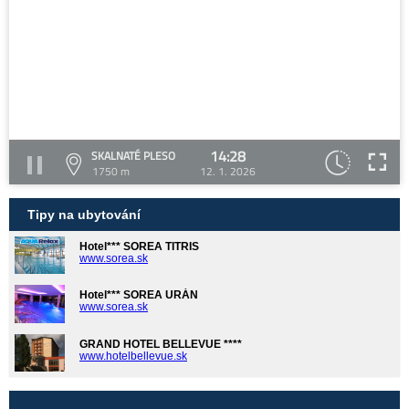
14:28
SKALNATÉ PLESO
1750 m
12. 1. 2026
Tipy na ubytování
Hotel*** SOREA TITRIS
www.sorea.sk
Hotel*** SOREA URÁN
www.sorea.sk
GRAND HOTEL BELLEVUE ****
www.hotelbellevue.sk