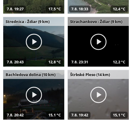
7.8. 19:27
17,5 °C
7.8. 18:33
12,4 °C
Strednica - Ždiar (9 km)
Strachankovo - Ždiar (9 km)
7.8. 20:43
12,8 °C
7.8. 23:31
12,2 °C
Bachledova dolina (10 km)
Štrbské Pleso (14 km)
7.8. 20:42
15,1 °C
7.8. 19:42
15,1 °C