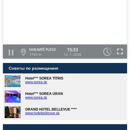
15:33
SKALNATÉ PLESO
1750 m
12. 1. 2026
Советы по размещению
Hotel*** SOREA TITRIS
www.sorea.sk
Hotel*** SOREA URÁN
www.sorea.sk
GRAND HOTEL BELLEVUE ****
www.hotelbellevue.sk