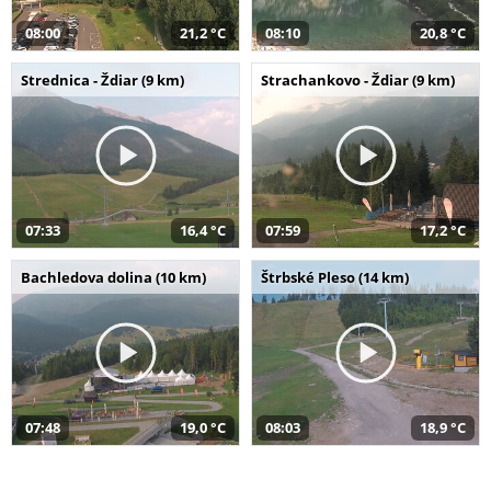
08:00
21,2 °C
08:10
20,8 °C
Strednica - Ždiar (9 km)
Strachankovo - Ždiar (9 km)
07:33
16,4 °C
07:59
17,2 °C
Bachledova dolina (10 km)
Štrbské Pleso (14 km)
07:48
19,0 °C
08:03
18,9 °C