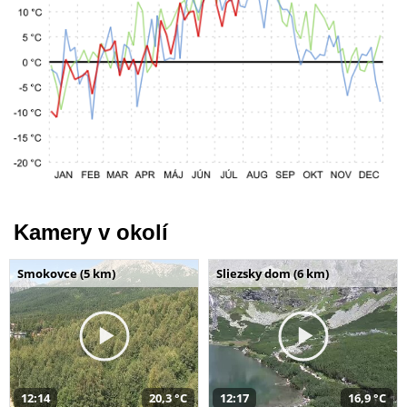
Kamery v okolí
Smokovce (5 km)
Sliezsky dom (6 km)
12:14
20,3 °C
12:17
16,9 °C