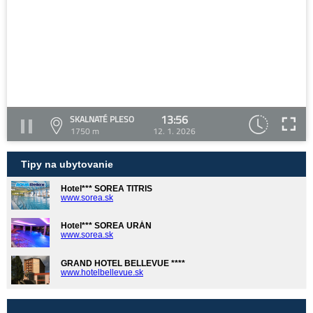
13:56
SKALNATÉ PLESO
1750 m
12. 1. 2026
Tipy na ubytovanie
Hotel*** SOREA TITRIS
www.sorea.sk
Hotel*** SOREA URÁN
www.sorea.sk
GRAND HOTEL BELLEVUE ****
www.hotelbellevue.sk