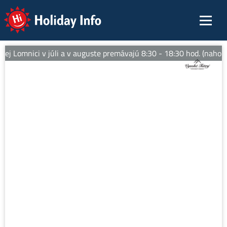
Holiday Info
j Lomnici v júli a v auguste premávajú 8:30 - 18:30 hod. (nahor)