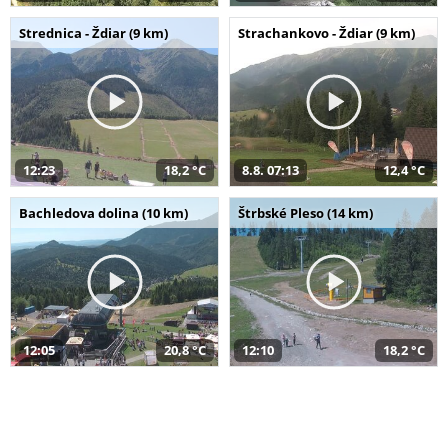
Strednica - Ždiar (9 km)
Strachankovo - Ždiar (9 km)
12:23
18,2 °C
8.8. 07:13
12,4 °C
Bachledova dolina (10 km)
Štrbské Pleso (14 km)
12:05
20,8 °C
12:10
18,2 °C