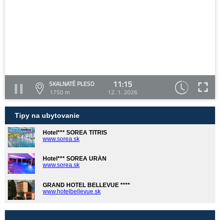
11:15
SKALNATÉ PLESO
1750 m
12. 1. 2026
Tipy na ubytovanie
Hotel*** SOREA TITRIS
www.sorea.sk
Hotel*** SOREA URÁN
www.sorea.sk
GRAND HOTEL BELLEVUE ****
www.hotelbellevue.sk