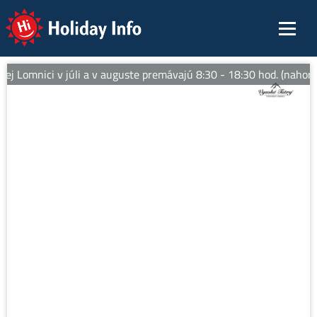
Holiday Info
j Lomnici v júli a v auguste premávajú 8:30 - 18:30 hod. (nahor)