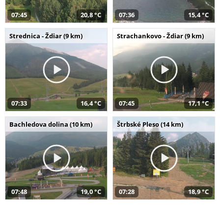
07:45
20,8 °C
07:36
15,4 °C
Strednica - Ždiar (9 km)
Strachankovo - Ždiar (9 km)
07:33
16,4 °C
07:45
17,1 °C
Bachledova dolina (10 km)
Štrbské Pleso (14 km)
07:48
19,0 °C
07:28
18,9 °C