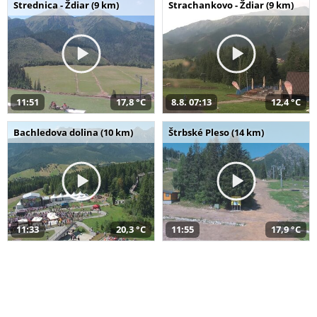
Strednica - Ždiar (9 km)
Strachankovo - Ždiar (9 km)
11:51
17,8 °C
8.8. 07:13
12,4 °C
Bachledova dolina (10 km)
Štrbské Pleso (14 km)
11:33
20,3 °C
11:55
17,9 °C