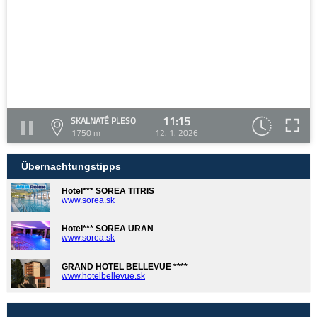
11:15
SKALNATÉ PLESO
1750 m
12. 1. 2026
Übernachtungstipps
Hotel*** SOREA TITRIS
www.sorea.sk
Hotel*** SOREA URÁN
www.sorea.sk
GRAND HOTEL BELLEVUE ****
www.hotelbellevue.sk