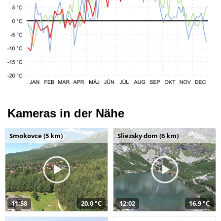
Kameras in der Nähe
Smokovce (5 km)
Sliezsky dom (6 km)
11:58
20,0 °C
12:02
16,9 °C