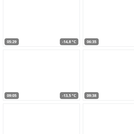
05:29
-14,8 °C
06:35
09:05
-13,5 °C
09:38