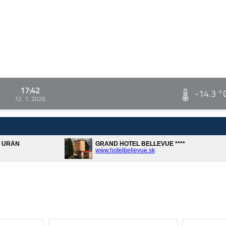
17:42
-14.3 °
12. 1. 2026
A URÁN
GRAND HOTEL BELLEVUE ****
www.hotelbellevue.sk