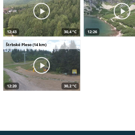
12:43
30,4 °C
12:26
Štrbské Pleso (14 km)
12:20
30,2 °C