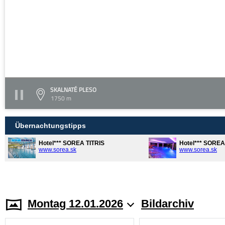
SKALNATÉ PLESO
1750 m
Übernachtungstipps
Hotel*** SOREA TITRIS
Hotel*** SORE
www.sorea.sk
www.sorea.sk
Montag 12.01.2026
Bildarchiv