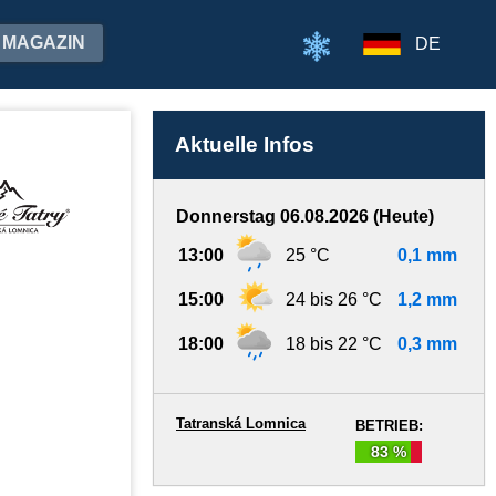
MAGAZIN
DE
Aktuelle Infos
Donnerstag 06.08.2026 (Heute)
13:00
25 °C
0,1 mm
15:00
24 bis 26 °C
1,2 mm
18:00
18 bis 22 °C
0,3 mm
Tatranská Lomnica
BETRIEB:
83 %