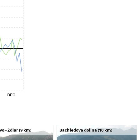
o - Ždiar (9 km)
Bachledova dolina (10 km)