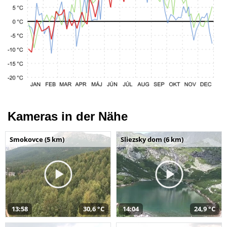
Kameras in der Nähe
Smokovce (5 km)
Sliezsky dom (6 km)
13:58
30,6 °C
14:04
24,9 °C