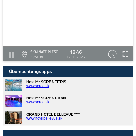
18:46
SKALNATÉ PLESO
1750 m
12. 1. 2026
Übernachtungstipps
Hotel*** SOREA TITRIS
www.sorea.sk
Hotel*** SOREA URÁN
www.sorea.sk
GRAND HOTEL BELLEVUE ****
www.hotelbellevue.sk