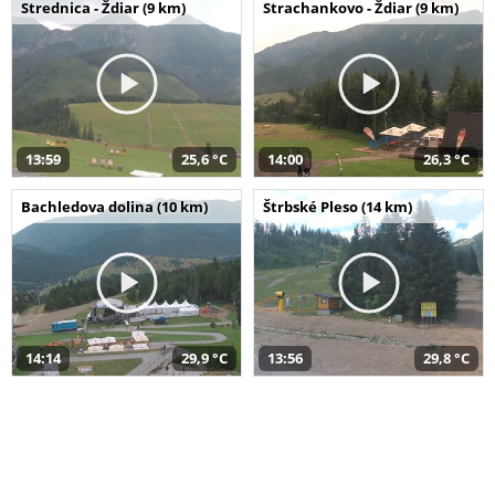
Strednica - Ždiar (9 km)
Strachankovo - Ždiar (9 km)
13:59
25,6 °C
14:00
26,3 °C
Bachledova dolina (10 km)
Štrbské Pleso (14 km)
14:14
29,9 °C
13:56
29,8 °C