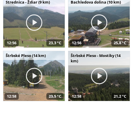
Strednica - Ždiar (9 km)
Bachledova dolina (10 km)
12:56
23,3 °C
12:56
25,8 °C
Štrbské Pleso (14 km)
Štrbské Pleso - Mostíky (14
km)
12:58
23,5 °C
12:58
21,2 °C