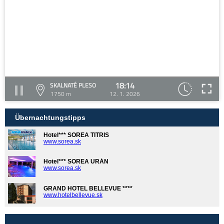
18:14
SKALNATÉ PLESO
1750 m
12. 1. 2026
Übernachtungstipps
Hotel*** SOREA TITRIS
www.sorea.sk
Hotel*** SOREA URÁN
www.sorea.sk
GRAND HOTEL BELLEVUE ****
www.hotelbellevue.sk