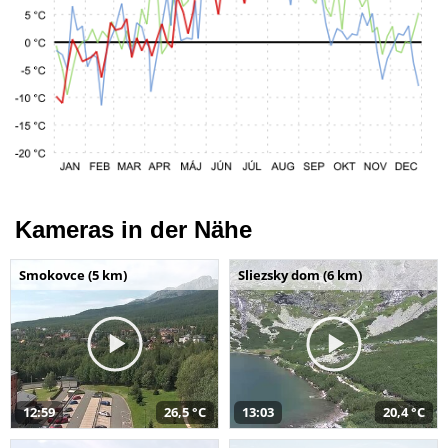
Kameras in der Nähe
Smokovce (5 km)
Sliezsky dom (6 km)
12:59
26,5 °C
13:03
20,4 °C