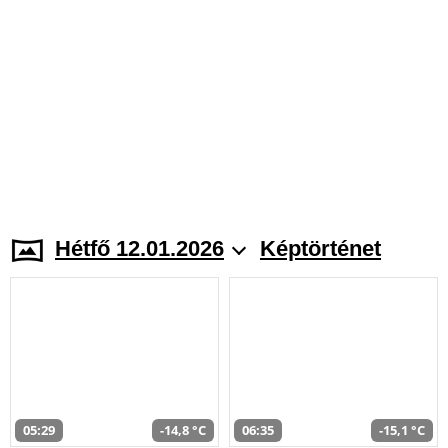
Hétfő 12.01.2026
Képtörténet
05:29
-14,8 °C
06:35
-15,1 °C