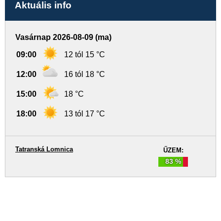
Aktuális info
Vasárnap 2026-08-09 (ma)
09:00
12 tól 15 °C
12:00
16 tól 18 °C
15:00
18 °C
18:00
13 tól 17 °C
Tatranská Lomnica
ŰZEM:
83 %