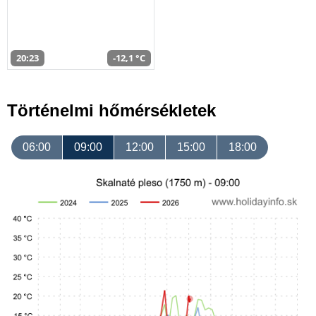
20:23
-12,1 °C
Történelmi hőmérsékletek
06:00
09:00
12:00
15:00
18:00