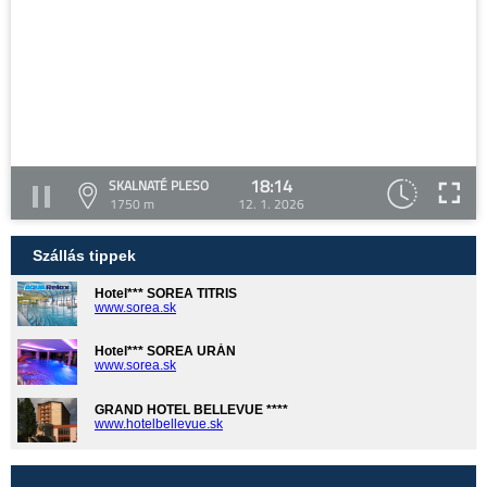
18:14
SKALNATÉ PLESO
1750 m
12. 1. 2026
Szállás tippek
Hotel*** SOREA TITRIS
www.sorea.sk
Hotel*** SOREA URÁN
www.sorea.sk
GRAND HOTEL BELLEVUE ****
www.hotelbellevue.sk