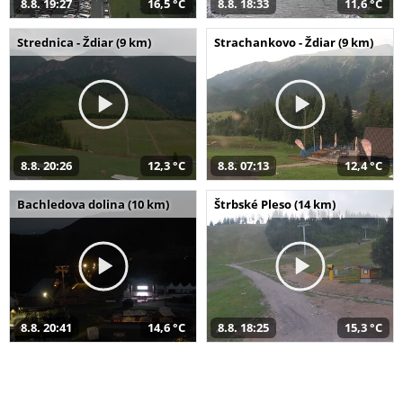
8.8. 19:27
16,5 °C
8.8. 18:33
11,6 °C
Strednica - Ždiar (9 km)
Strachankovo - Ždiar (9 km)
8.8. 20:26
12,3 °C
8.8. 07:13
12,4 °C
Bachledova dolina (10 km)
Štrbské Pleso (14 km)
8.8. 20:41
14,6 °C
8.8. 18:25
15,3 °C