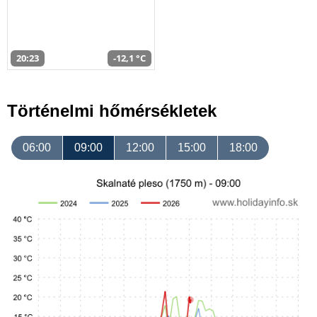
20:23
-12,1 °C
Történelmi hőmérsékletek
06:00
09:00
12:00
15:00
18:00