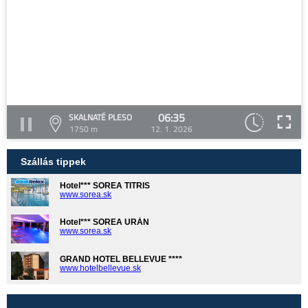
06:35
SKALNATÉ PLESO
1750 m
12. 1. 2026
Szállás tippek
Hotel*** SOREA TITRIS
www.sorea.sk
Hotel*** SOREA URÁN
www.sorea.sk
GRAND HOTEL BELLEVUE ****
www.hotelbellevue.sk