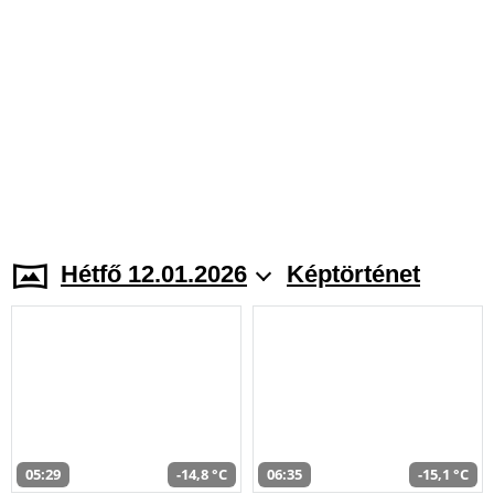
Hétfő 12.01.2026
Képtörténet
05:29
-14,8 °C
06:35
-15,1 °C