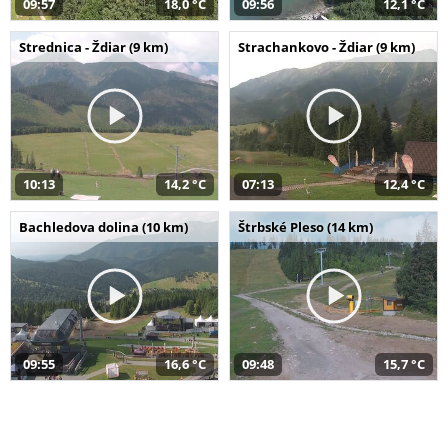
09:57
18,0 °C
09:56
12,1 °C
Strednica - Ždiar (9 km)
Strachankovo - Ždiar (9 km)
10:13
14,2 °C
07:13
12,4 °C
Bachledova dolina (10 km)
Štrbské Pleso (14 km)
09:55
16,6 °C
09:48
15,7 °C