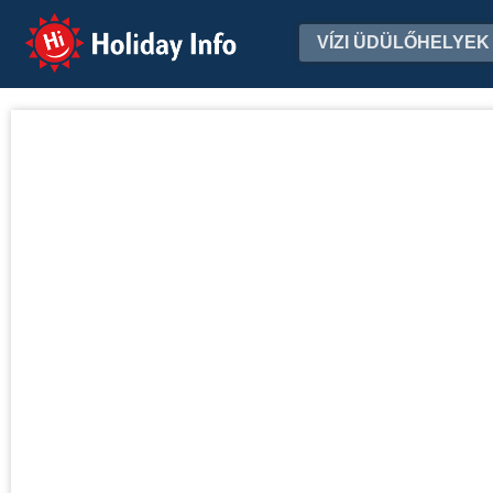
Holiday Info
VÍZI ÜDÜLŐHELYEK