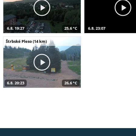
6.8. 19:27
25,6 °C
6.8. 23:07
Štrbské Pleso (14 km)
6.8. 20:23
26,6 °C