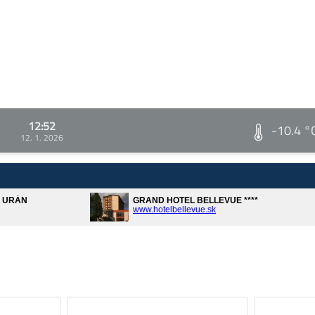
12:52
-10.4 °
12. 1. 2026
A URÁN
GRAND HOTEL BELLEVUE ****
www.hotelbellevue.sk