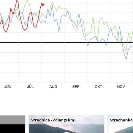
Strednica - Ždiar (9 km)
Strachankov