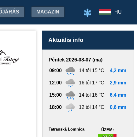
ŐJÁRÁS
MAGAZIN
HU
Aktuális info
Péntek 2026-08-07 (ma)
09:00
14 tól 15 °C
4,2 mm
12:00
16 tól 17 °C
2,9 mm
15:00
14 tól 16 °C
6,4 mm
18:00
12 tól 14 °C
0,6 mm
Tatranská Lomnica
ŰZEM:
83 %