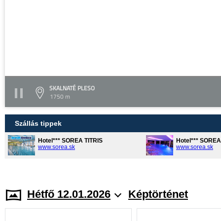
SKALNATÉ PLESO
1750 m
Szállás tippek
Hotel*** SOREA TITRIS
Hotel*** SORE
www.sorea.sk
www.sorea.sk
Hétfő 12.01.2026
Képtörténet