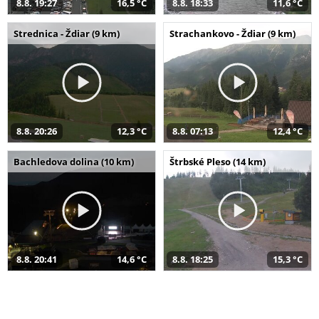
8.8. 19:27
16,5 °C
8.8. 18:33
11,6 °C
Strednica - Ždiar (9 km)
Strachankovo - Ždiar (9 km)
8.8. 20:26
12,3 °C
8.8. 07:13
12,4 °C
Bachledova dolina (10 km)
Štrbské Pleso (14 km)
8.8. 20:41
14,6 °C
8.8. 18:25
15,3 °C