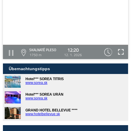
12:20
SKALNATÉ PLESO
1750 m
12. 1. 2026
Übernachtungstipps
Hotel*** SOREA TITRIS
www.sorea.sk
Hotel*** SOREA URÁN
www.sorea.sk
GRAND HOTEL BELLEVUE ****
www.hotelbellevue.sk