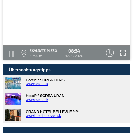
08:34
SKALNATÉ PLESO
1750 m
12. 1. 2026
Übernachtungstipps
Hotel*** SOREA TITRIS
www.sorea.sk
Hotel*** SOREA URÁN
www.sorea.sk
GRAND HOTEL BELLEVUE ****
www.hotelbellevue.sk