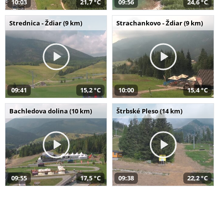
10:03
21,7 °C
09:56
24,6 °C
Strednica - Ždiar (9 km)
Strachankovo - Ždiar (9 km)
09:41
15,2 °C
10:00
15,4 °C
Bachledova dolina (10 km)
Štrbské Pleso (14 km)
09:55
17,5 °C
09:38
22,2 °C