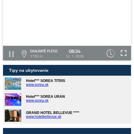
08:34
SKALNATÉ PLESO
1750 m
12. 1. 2026
Tipy na ubytovanie
Hotel*** SOREA TITRIS
www.sorea.sk
Hotel*** SOREA URÁN
www.sorea.sk
GRAND HOTEL BELLEVUE ****
www.hotelbellevue.sk