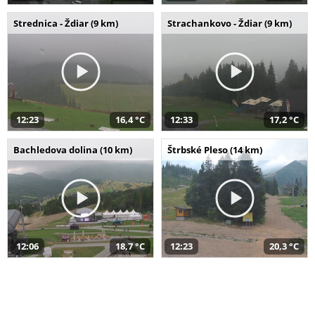
Strednica - Ždiar (9 km)
Strachankovo - Ždiar (9 km)
12:23
16,4 °C
12:33
17,2 °C
Bachledova dolina (10 km)
Štrbské Pleso (14 km)
12:06
18,7 °C
12:23
20,3 °C