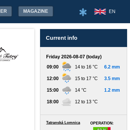
HER
MAGAZINE
EN
Current info
Friday 2026-08-07 (today)
09:00
14 to 16 °C
6.2 mm
12:00
15 to 17 °C
3.5 mm
15:00
14 °C
1.2 mm
18:00
12 to 13 °C
Tatranská Lomnica
OPERATION:
83 %