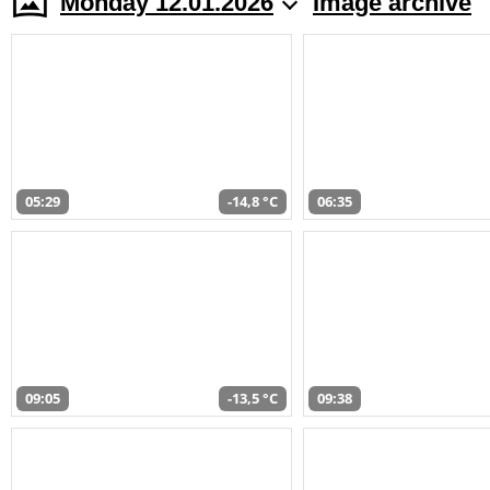
Monday 12.01.2026
Image archive
05:29
-14,8 °C
06:35
09:05
-13,5 °C
09:38