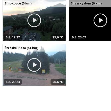
Smokovce (5 km)
Sliezsky dom (6 km)
6.8. 19:27
25,6 °C
6.8. 23:07
Štrbské Pleso (14 km)
6.8. 20:23
26,6 °C