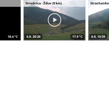
Strednica - Ždiar (9 km)
Strachankov
18,4 °C
6.8. 20:26
17,9 °C
6.8. 19:29