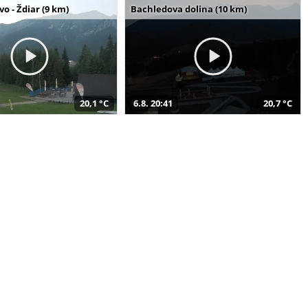
o - Ždiar (9 km)
Bachledova dolina (10 km)
20,1 °C
6.8. 20:41
20,7 °C