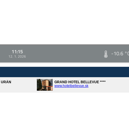
11:15
-10.6 °
12. 1. 2026
A URÁN
GRAND HOTEL BELLEVUE ****
www.hotelbellevue.sk