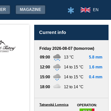
HER
MAGAZINE
EN
Current info
Friday 2026-08-07 (tomorrow)
09:00
13 °C
5.8 mm
12:00
14 to 15 °C
1.6 mm
15:00
14 to 15 °C
0.4 mm
18:00
12 to 14 °C
Tatranská Lomnica
OPERATION:
83 %