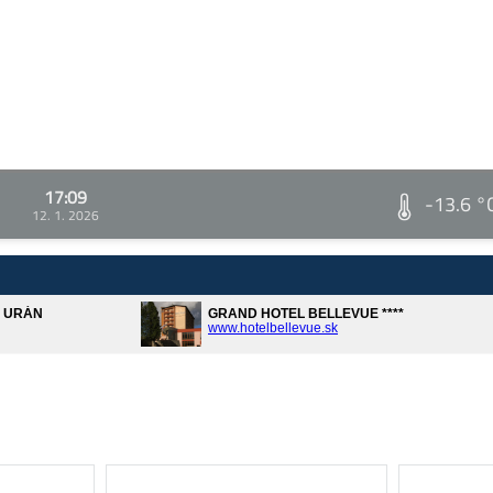
17:09
-13.6 °
12. 1. 2026
A URÁN
GRAND HOTEL BELLEVUE ****
www.hotelbellevue.sk