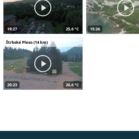
19:27
25,6 °C
15:26
Štrbské Pleso (14 km)
20:23
26,6 °C