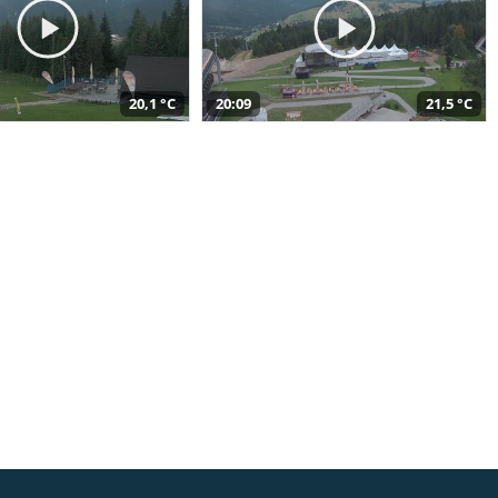
20,1 °C
20:09
21,5 °C