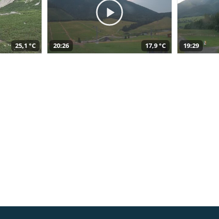
25,1 °C
20:26
17,9 °C
19:29