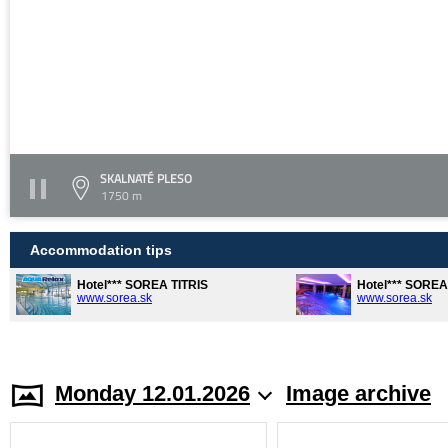
SKALNATÉ PLESO
1750 m
Accommodation tips
Hotel*** SOREA TITRIS
Hotel*** SORE
www.sorea.sk
www.sorea.sk
Monday 12.01.2026
Image archive