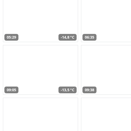
05:29
-14,8 °C
06:35
09:05
-13,5 °C
09:38