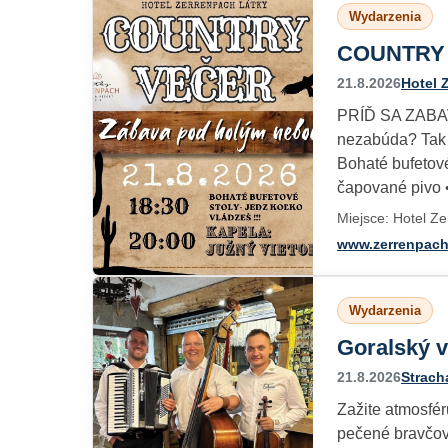
Wydarzenia
COUNTRY
21.8.2026
Hotel 
PRÍĎ SA ZABAV
nezabúda? Tak t
Bohaté bufetové
čapované pivo •
Miejsce: Hotel Z
www.zerrenpach
Wydarzenia
Goralský 
21.8.2026
Strach
Zažite atmosfér
pečené bravčové