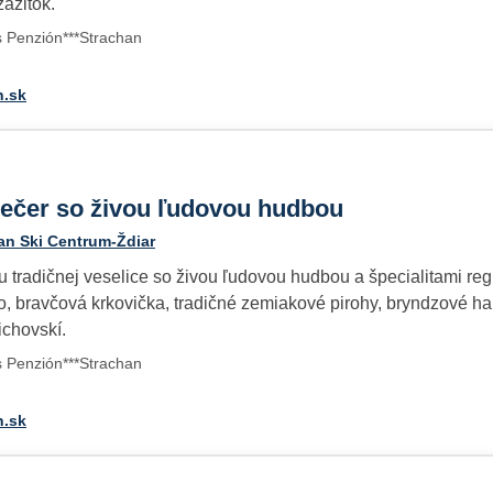
ážitok.
s Penzión***Strachan
n.sk
večer so živou ľudovou hudbou
an Ski Centrum-Ždiar
u tradičnej veselice so živou ľudovou hudbou a špecialitami r
, bravčová krkovička, tradičné zemiakové pirohy, bryndzové h
ichovskí.
s Penzión***Strachan
n.sk