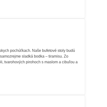
arskych pochúťkach. Naše bufetové stoly budú
a samozrejme sladká bodka – tiramisu. Zo
i, tvarohových pirohoch s maslom a cibuľou a