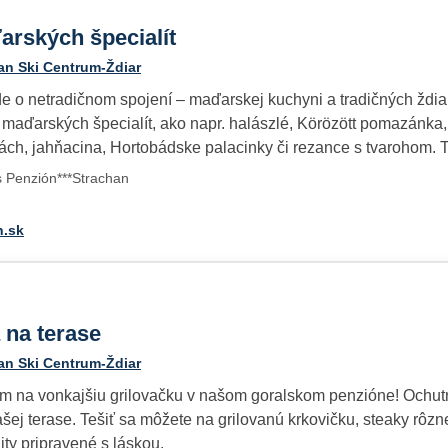
rských špecialít
an Ski Centrum-Ždiar
e o netradičnom spojení – maďarskej kuchyni a tradičných ždi
maďarských špecialít, ako napr. halászlé, Körözött pomazánka,
kách, jahňacina, Hortobádske palacinky či rezance s tvarohom. 
s Penzión***Strachan
n.sk
 na terase
an Ski Centrum-Ždiar
ám na vonkajšiu grilovačku v našom goralskom penzióne! Ochutna
šej terase. Tešiť sa môžete na grilovanú krkovičku, steaky rôzn
ity pripravené s láskou.