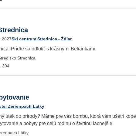
Strednica
2.2027
Ski centrum Strednica - Ždiar
nica. Príďte sa odfotiť s krásnymi Beliankami.
tredisko Strednica
1 304
bytovanie
otel Zerrenpach Látky
ný útek do prírody? Máme pre vás bombu, ktorá vám ušetrí kope
ytovanie a pobyty pre celú rodinu o štvrtinu lacnejšie!
errenpach Látky