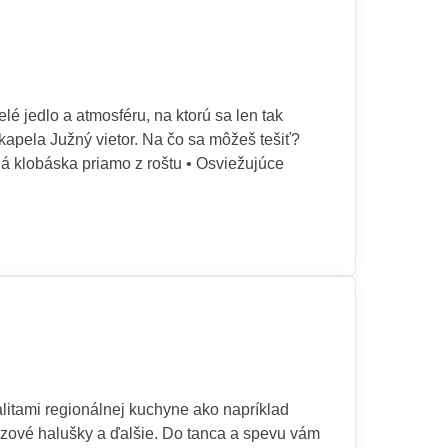
dlo a atmosféru, na ktorú sa len tak
kapela Južný vietor. Na čo sa môžeš tešiť?
ná klobáska priamo z roštu • Osviežujúce
alitami regionálnej kuchyne ako napríklad
dzové halušky a ďalšie. Do tanca a spevu vám