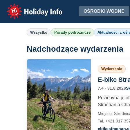
Holiday Info
OŚRODKI WODNE
Wszystko
Porady podróżnicze
Aktualności z oś
Nadchodzące wydarzenia
Wydarzenia
E-bike Str
7.4 - 31.8.2026
Sk
Požičovňa je ot
Strachan a Chal
Miejsce: Strednic
Tel. +421 917 35
ebikestrachan.s