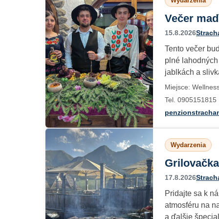
Wydarzenia
Večer maďa
15.8.2026
Strach
Tento večer bud
plné lahodných 
jablkách a sliv
Miejsce: Wellnes
Tel. 0905151815
penzionstracha
Wydarzenia
Grilovačka
17.8.2026
Strach
Pridajte sa k n
atmosféru na na
a ďalšie špecial