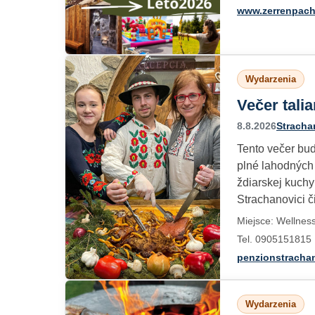
www.zerrenpach
Wydarzenia
Večer tali
8.8.2026
Stracha
Tento večer bud
plné lahodných 
ždiarskej kuch
Strachanovici č
Miejsce: Wellnes
Tel. 0905151815
penzionstracha
Wydarzenia