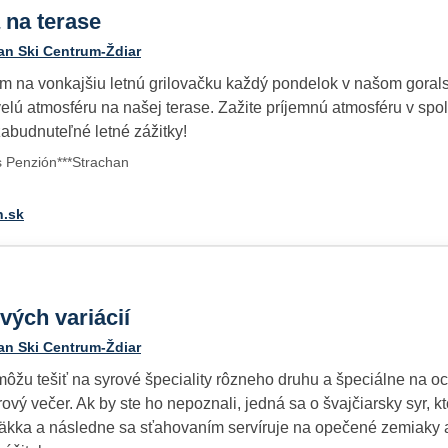
 na terase
an Ski Centrum-Ždiar
ám na vonkajšiu letnú grilovačku každý pondelok v našom gora
kvelú atmosféru na našej terase. Zažite príjemnú atmosféru v spo
abudnuteľné letné zážitky!
s Penzión***Strachan
n.sk
vých variácií
an Ski Centrum-Ždiar
môžu tešiť na syrové špeciality rôzneho druhu a špeciálne na o
rový večer. Ak by ste ho nepoznali, jedná sa o švajčiarsky syr,
äkka a následne sa sťahovaním servíruje na opečené zemiaky 