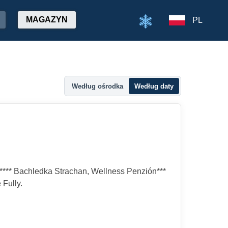
MAGAZYN
PL
Według ośrodka
Według daty
l**** Bachledka Strachan, Wellness Penzión***
Fully.