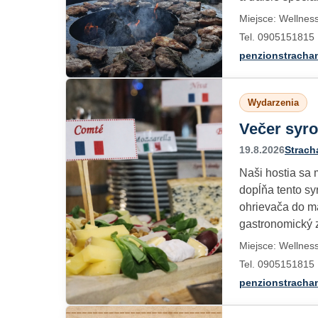
Miejsce: Wellnes
Tel. 0905151815
penzionstracha
Wydarzenia
Večer syro
19.8.2026
Strach
Naši hostia sa 
dopĺňa tento sy
ohrievača do m
gastronomický z
Miejsce: Wellnes
Tel. 0905151815
penzionstracha