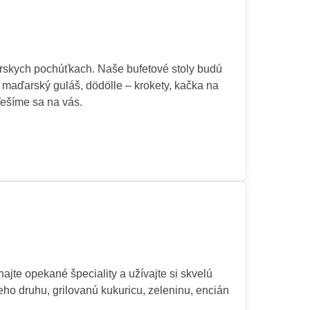
arskych pochúťkach. Naše bufetové stoly budú
 maďarský guláš, dödölle – krokety, kačka na
Tešíme sa na vás.
jte opekané špeciality a užívajte si skvelú
eho druhu, grilovanú kukuricu, zeleninu, encián