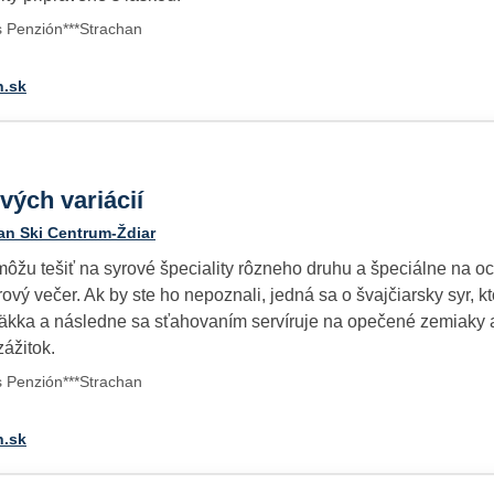
s Penzión***Strachan
n.sk
vých variácií
an Ski Centrum-Ždiar
môžu tešiť na syrové špeciality rôzneho druhu a špeciálne na o
rový večer. Ak by ste ho nepoznali, jedná sa o švajčiarsky syr,
äkka a následne sa sťahovaním servíruje na opečené zemiaky 
ážitok.
s Penzión***Strachan
n.sk