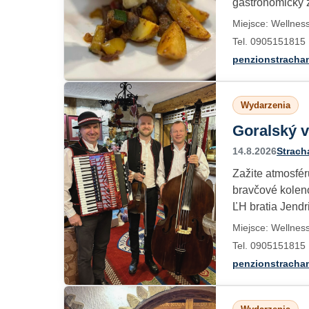
gastronomický z
Miejsce: Wellnes
Tel. 0905151815
penzionstracha
Wydarzenia
Goralský 
14.8.2026
Strach
Zažite atmosfér
bravčové koleno
ĽH bratia Jendr
Miejsce: Wellnes
Tel. 0905151815
penzionstracha