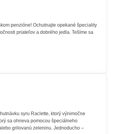
lskom penzióne! Ochutnajte opekané špeciality
ločnosti priateľov a dobrého jedla. Tešíme sa
chutnávku syru Raclette, ktorý výnimočne
 ktorý sa ohrieva pomocou špeciálneho
alebo grilovanú zeleninu. Jednoducho –