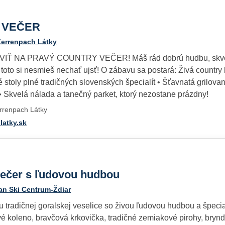
 VEČER
Zerrenpach Látky
IŤ NA PRAVÝ COUNTRY VEČER! Máš rád dobrú hudbu, skvelé je
oto si nesmieš nechať ujsť! O zábavu sa postará: Živá country 
 stoly plné tradičných slovenských špecialít • Šťavnatá grilova
 Skvelá nálada a tanečný parket, ktorý nezostane prázdny!
errenpach Látky
latky.sk
večer s ľudovou hudbou
an Ski Centrum-Ždiar
u tradičnej goralskej veselice so živou ľudovou hudbou a špeci
 koleno, bravčová krkovička, tradičné zemiakové pirohy, bryn