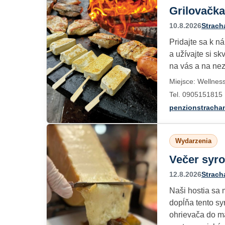
Grilovačka
10.8.2026
Strach
Pridajte sa k n
a užívajte si s
na vás a na nez
Miejsce: Wellnes
Tel. 0905151815
penzionstracha
Wydarzenia
Večer syro
12.8.2026
Strach
Naši hostia sa 
dopĺňa tento sy
ohrievača do m