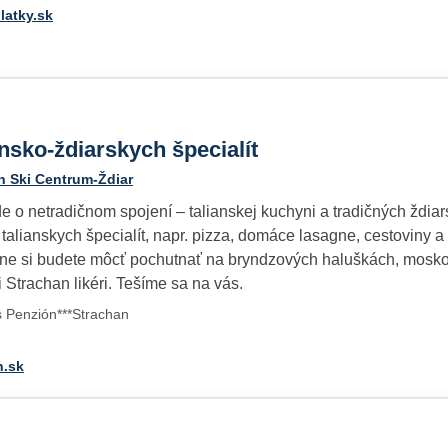
latky.sk
ansko-ždiarskych špecialít
n Ski Centrum-Ždiar
e o netradičnom spojení – talianskej kuchyni a tradičných ždi
talianskych špecialít, napr. pizza, domáce lasagne, cestoviny 
yne si budete môcť pochutnať na bryndzových haluškách, moskol
i Strachan likéri. Tešíme sa na vás.
s Penzión***Strachan
n.sk