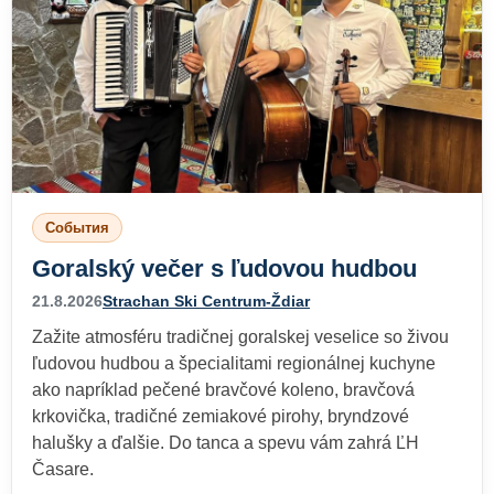
События
Goralský večer s ľudovou hudbou
21.8.2026
Strachan Ski Centrum-Ždiar
Zažite atmosféru tradičnej goralskej veselice so živou
ľudovou hudbou a špecialitami regionálnej kuchyne
ako napríklad pečené bravčové koleno, bravčová
krkovička, tradičné zemiakové pirohy, bryndzové
halušky a ďalšie. Do tanca a spevu vám zahrá ĽH
Časare.