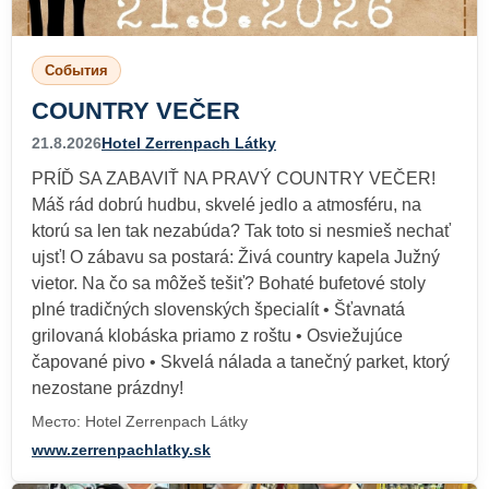
События
COUNTRY VEČER
21.8.2026
Hotel Zerrenpach Látky
PRÍĎ SA ZABAVIŤ NA PRAVÝ COUNTRY VEČER!
Máš rád dobrú hudbu, skvelé jedlo a atmosféru, na
ktorú sa len tak nezabúda? Tak toto si nesmieš nechať
ujsť! O zábavu sa postará: Živá country kapela Južný
vietor. Na čo sa môžeš tešiť? Bohaté bufetové stoly
plné tradičných slovenských špecialít • Šťavnatá
grilovaná klobáska priamo z roštu • Osviežujúce
čapované pivo • Skvelá nálada a tanečný parket, ktorý
nezostane prázdny!
Место: Hotel Zerrenpach Látky
www.zerrenpachlatky.sk