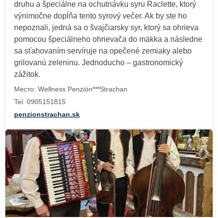
druhu a špeciálne na ochutnávku syru Raclette, ktorý
výnimočne dopĺňa tento syrový večer. Ak by ste ho
nepoznali, jedná sa o švajčiarsky syr, ktorý sa ohrieva
pomocou špeciálneho ohrievača do mäkka a následne
sa sťahovaním servíruje na opečené zemiaky alebo
grilovanú zeleninu. Jednoducho – gastronomický
zážitok.
Место: Wellness Penzión***Strachan
Tel. 0905151815
penzionstrachan.sk