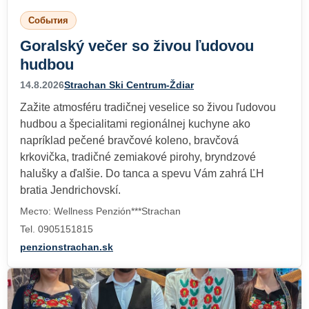
События
Goralský večer so živou ľudovou
hudbou
14.8.2026
Strachan Ski Centrum-Ždiar
Zažite atmosféru tradičnej veselice so živou ľudovou
hudbou a špecialitami regionálnej kuchyne ako
napríklad pečené bravčové koleno, bravčová
krkovička, tradičné zemiakové pirohy, bryndzové
halušky a ďalšie. Do tanca a spevu Vám zahrá ĽH
bratia Jendrichovskí.
Место: Wellness Penzión***Strachan
Tel. 0905151815
penzionstrachan.sk