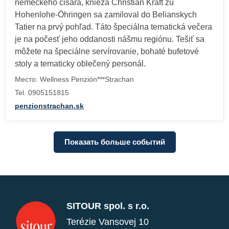
nemeckého cisára, knieža Christian Kraft zu
Hohenlohe-Öhringen sa zamiloval do Belianskych
Tatier na prvý pohľad. Táto špeciálna tematická večera
je na počesť jeho oddanosti nášmu regiónu. Tešiť sa
môžete na špeciálne servírovanie, bohaté bufetové
stoly a tematicky oblečený personál.
Место: Wellness Penzión***Strachan
Tel. 0905151815
penzionstrachan.sk
Показать больше событий
SITOUR spol. s r.o.
Terézie Vansovej 10