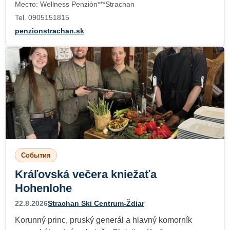
Место: Wellness Penzión***Strachan
Tel. 0905151815
penzionstrachan.sk
События
Kráľovská večera kniežaťa
Hohenlohe
22.8.2026
Strachan Ski Centrum-Ždiar
Korunný princ, pruský generál a hlavný komorník