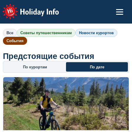
Holiday Info
Все
Советы путешественникам
Новости курортов
События
Предстоящие события
По курортам
По дате