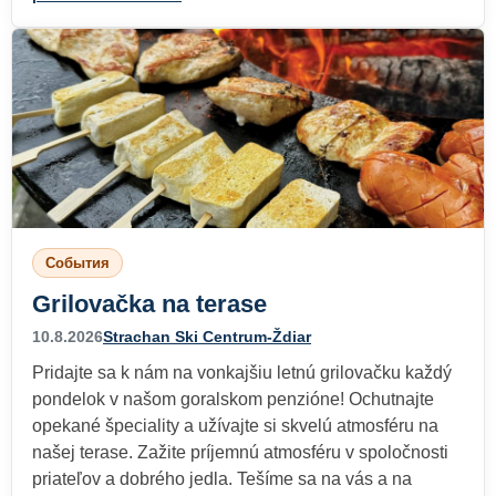
События
Grilovačka na terase
10.8.2026
Strachan Ski Centrum-Ždiar
Pridajte sa k nám na vonkajšiu letnú grilovačku každý
pondelok v našom goralskom penzióne! Ochutnajte
opekané špeciality a užívajte si skvelú atmosféru na
našej terase. Zažite príjemnú atmosféru v spoločnosti
priateľov a dobrého jedla. Tešíme sa na vás a na