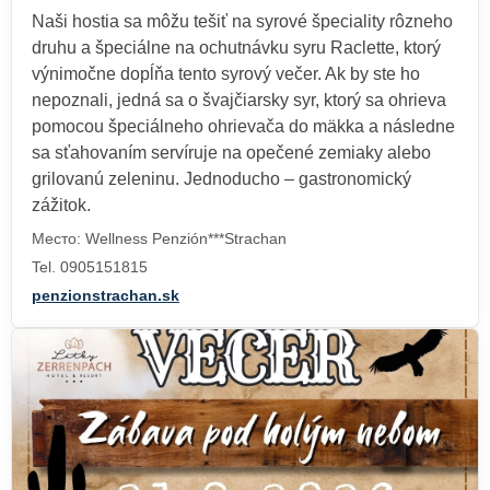
Naši hostia sa môžu tešiť na syrové špeciality rôzneho
druhu a špeciálne na ochutnávku syru Raclette, ktorý
výnimočne dopĺňa tento syrový večer. Ak by ste ho
nepoznali, jedná sa o švajčiarsky syr, ktorý sa ohrieva
pomocou špeciálneho ohrievača do mäkka a následne
sa sťahovaním servíruje na opečené zemiaky alebo
grilovanú zeleninu. Jednoducho – gastronomický
zážitok.
Место: Wellness Penzión***Strachan
Tel. 0905151815
penzionstrachan.sk