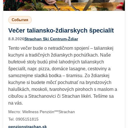
События
Večer taliansko-ždiarskych špecialít
8.8.2026
Strachan Ski Centrum-Ždiar
Tento večer bude o netradičnom spojení – talianskej
kuchyni a tradičných ždiarskych pochúťkach. Naše
bufetové stoly budú plné lahodných talianskych
špecialít, napr. pizza, domáce lasagne, cestoviny a
samozrejme sladká bodka – tiramisu. Zo ždiarskej
kuchyne si budete môcť pochutnať na bryndzových
haluškách, moskoli, tvarohových pirohoch s maslom a
cibuľou a Strachanovici či Strachan likéri. Tešíme sa
na vás.
Место: Wellness Penzión***Strachan
Tel. 0905151815
penzionstrachan.sk