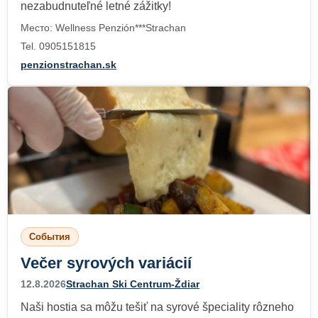
nezabudnuteľné letné zážitky!
Место: Wellness Penzión***Strachan
Tel. 0905151815
penzionstrachan.sk
События
Večer syrových variácií
12.8.2026
Strachan Ski Centrum-Ždiar
Naši hostia sa môžu tešiť na syrové špeciality rôzneho