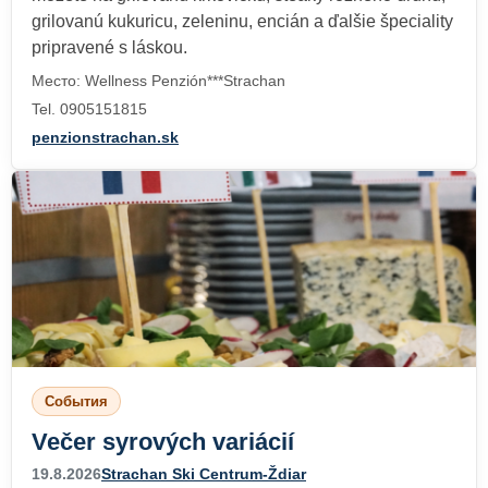
grilovanú kukuricu, zeleninu, encián a ďalšie špeciality
pripravené s láskou.
Место: Wellness Penzión***Strachan
Tel. 0905151815
penzionstrachan.sk
События
Večer syrových variácií
19.8.2026
Strachan Ski Centrum-Ždiar