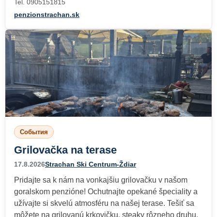
Tel. 0905151815
penzionstrachan.sk
События
Grilovačka na terase
17.8.2026
Strachan Ski Centrum-Ždiar
Pridajte sa k nám na vonkajšiu grilovačku v našom
goralskom penzióne! Ochutnajte opekané špeciality a
užívajte si skvelú atmosféru na našej terase. Tešiť sa
môžete na grilovanú krkovičku, steaky rôzneho druhu,