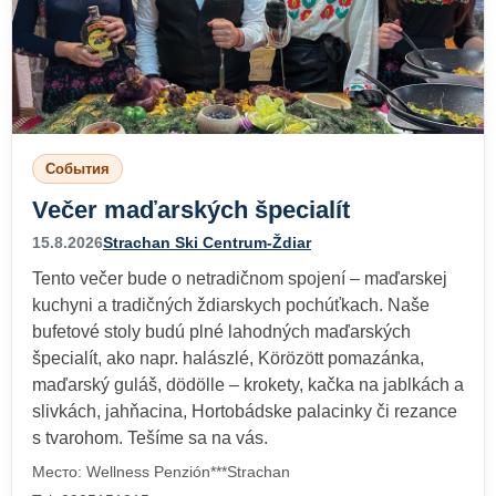
События
Večer maďarských špecialít
15.8.2026
Strachan Ski Centrum-Ždiar
Tento večer bude o netradičnom spojení – maďarskej
kuchyni a tradičných ždiarskych pochúťkach. Naše
bufetové stoly budú plné lahodných maďarských
špecialít, ako napr. halászlé, Körözött pomazánka,
maďarský guláš, dödölle – krokety, kačka na jablkách a
slivkách, jahňacina, Hortobádske palacinky či rezance
s tvarohom. Tešíme sa na vás.
Место: Wellness Penzión***Strachan