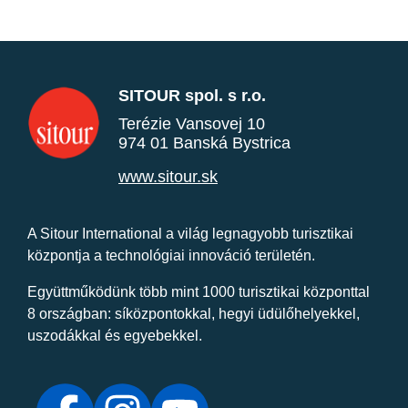
SITOUR spol. s r.o.
Terézie Vansovej 10
974 01 Banská Bystrica
www.sitour.sk
A Sitour International a világ legnagyobb turisztikai
központja a technológiai innováció területén.
Együttműködünk több mint 1000 turisztikai központtal
8 országban: síközpontokkal, hegyi üdülőhelyekkel,
uszodákkal és egyebekkel.