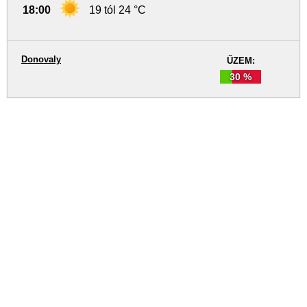
18:00
19 tól 24 °C
Donovaly
ŰZEM:
30 %