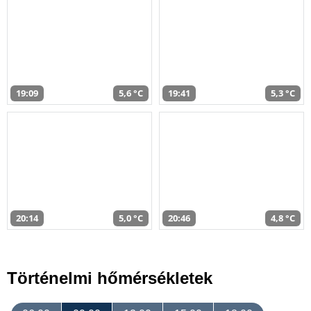
19:09
5,6 °C
19:41
5,3 °C
20:14
5,0 °C
20:46
4,8 °C
Történelmi hőmérsékletek