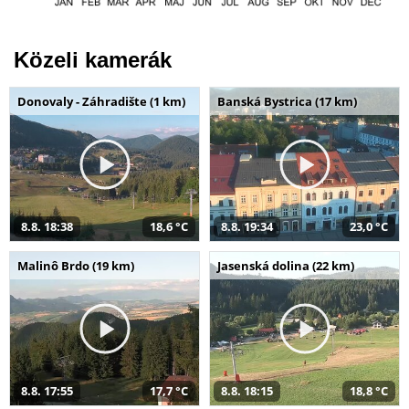
Közeli kamerák
Donovaly - Záhradište (1 km)
Banská Bystrica (17 km)
8.8. 18:38
18,6 °C
8.8. 19:34
23,0 °C
Malinô Brdo (19 km)
Jasenská dolina (22 km)
8.8. 17:55
17,7 °C
8.8. 18:15
18,8 °C