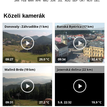
Közeli kamerák
Donovaly - Záhradište (1 km)
Banská Bystrica (17 km)
09:27
29,0 °C
09:34
32,4 °C
Malinô Brdo (19 km)
Jasenská dolina (22 km)
09:31
27,2 °C
5.8. 22:32
19,9 °C