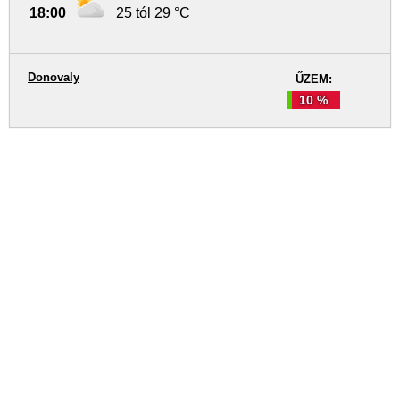
18:00
25 tól 29 °C
Donovaly
ŰZEM:
10 %