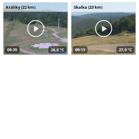
Králiky (22 km)
Skalka (23 km)
09:35
28,8 °C
09:13
27,9 °C