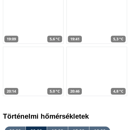
19:09
5,6 °C
19:41
5,3 °C
20:14
5,0 °C
20:46
4,8 °C
Történelmi hőmérsékletek