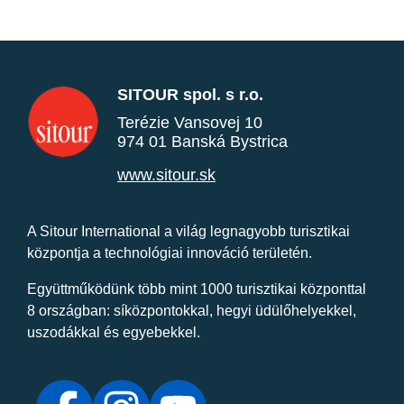
SITOUR spol. s r.o.
Terézie Vansovej 10
974 01 Banská Bystrica
www.sitour.sk
A Sitour International a világ legnagyobb turisztikai
központja a technológiai innováció területén.
Együttműködünk több mint 1000 turisztikai központtal
8 országban: síközpontokkal, hegyi üdülőhelyekkel,
uszodákkal és egyebekkel.