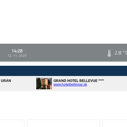
14:28
2.8 °
12. 11. 2025
A URÁN
GRAND HOTEL BELLEVUE ****
www.hotelbellevue.sk