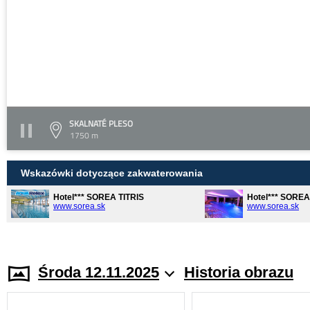
SKALNATÉ PLESO
1750 m
Wskazówki dotyczące zakwaterowania
Hotel*** SOREA TITRIS
Hotel*** SORE
www.sorea.sk
www.sorea.sk
Środa 12.11.2025
Historia obrazu