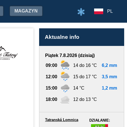
MAGAZYN
PL
Aktualne info
Piątek 7.8.2026 (dzisiaj)
09:00
14 do 16 °C
6,2 mm
12:00
15 do 17 °C
3,5 mm
15:00
14 °C
1,2 mm
18:00
12 do 13 °C
Tatranská Lomnica
DZIAŁANIE:
83 %