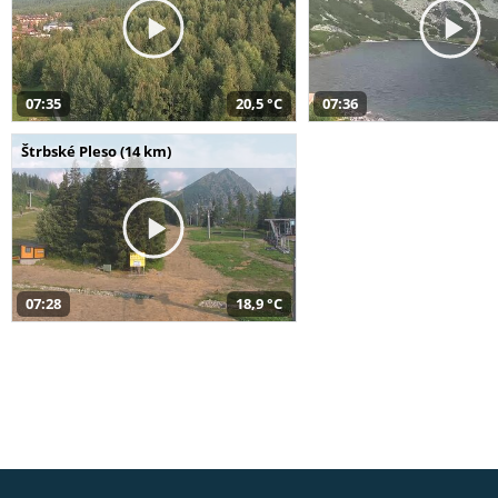
07:35
20,5 °C
07:36
Štrbské Pleso (14 km)
07:28
18,9 °C