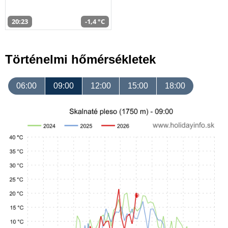
20:23
-1,4 °C
Történelmi hőmérsékletek
06:00
09:00
12:00
15:00
18:00