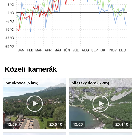
Közeli kamerák
Smokovce (5 km)
Sliezsky dom (6 km)
12:59
26,5 °C
13:03
20,4 °C