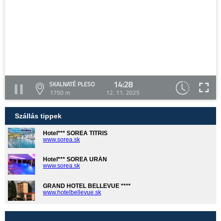
14:28
SKALNATÉ PLESO
1750 m
12. 11. 2025
Szállás tippek
Hotel*** SOREA TITRIS
www.sorea.sk
Hotel*** SOREA URÁN
www.sorea.sk
GRAND HOTEL BELLEVUE ****
www.hotelbellevue.sk