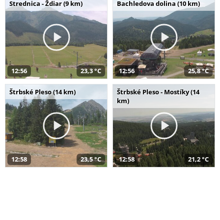
Strednica - Ždiar (9 km)
Bachledova dolina (10 km)
12:56
23,3 °C
12:56
25,8 °C
Štrbské Pleso (14 km)
Štrbské Pleso - Mostíky (14
km)
12:58
23,5 °C
12:58
21,2 °C