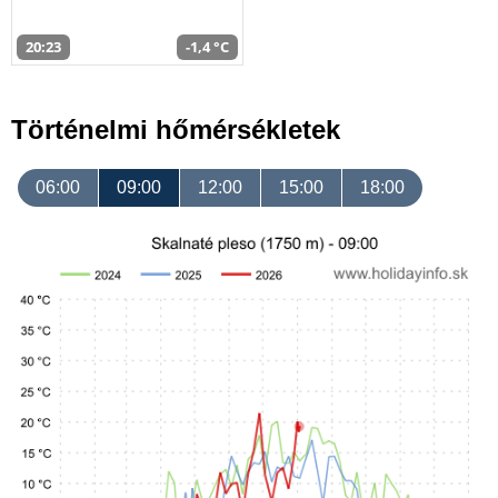
20:23
-1,4 °C
Történelmi hőmérsékletek
06:00
09:00
12:00
15:00
18:00