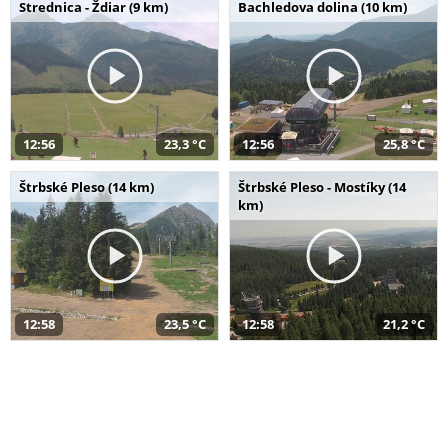
Strednica - Ždiar (9 km)
Bachledova dolina (10 km)
12:56
23,3 °C
12:56
25,8 °C
Štrbské Pleso (14 km)
Štrbské Pleso - Mostíky (14
km)
12:58
23,5 °C
12:58
21,2 °C