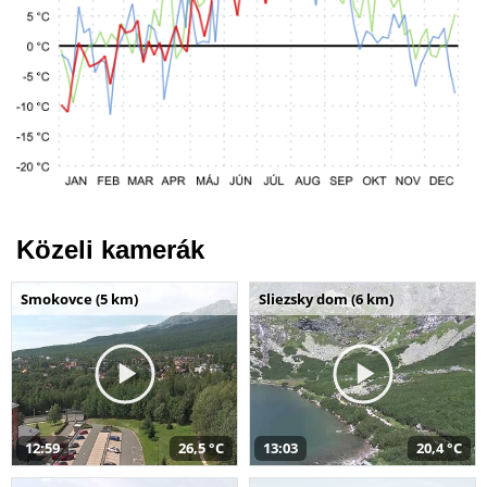
Közeli kamerák
Smokovce (5 km)
Sliezsky dom (6 km)
12:59
26,5 °C
13:03
20,4 °C