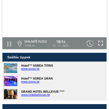
18:14
SKALNATÉ PLESO
1750 m
12. 11. 2025
Szállás tippek
Hotel*** SOREA TITRIS
www.sorea.sk
Hotel*** SOREA URÁN
www.sorea.sk
GRAND HOTEL BELLEVUE ****
www.hotelbellevue.sk