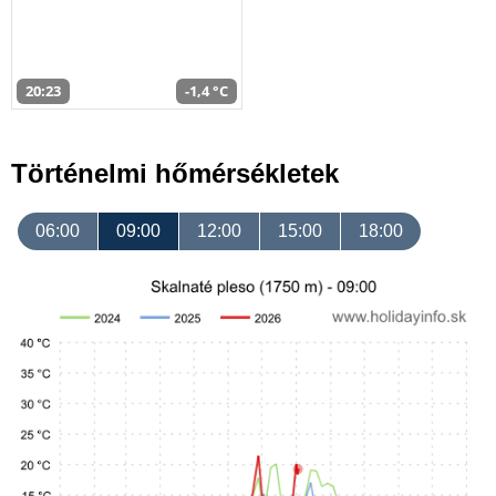
20:23
-1,4 °C
Történelmi hőmérsékletek
06:00
09:00
12:00
15:00
18:00