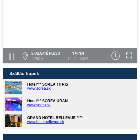
19:18
SKALNATÉ PLESO
1750 m
12. 11. 2025
Szállás tippek
Hotel*** SOREA TITRIS
www.sorea.sk
Hotel*** SOREA URÁN
www.sorea.sk
GRAND HOTEL BELLEVUE ****
www.hotelbellevue.sk