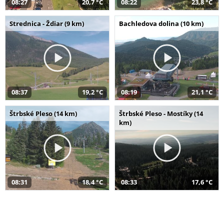
08:27
20,7 °C
08:22
23,8 °C
Strednica - Ždiar (9 km)
Bachledova dolina (10 km)
08:37
19,2 °C
08:19
21,1 °C
Štrbské Pleso (14 km)
Štrbské Pleso - Mostíky (14
km)
08:31
18,4 °C
08:33
17,6 °C