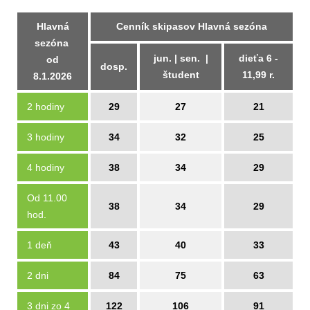
Hlavná
Cenník skipasov Hlavná sezóna
sezóna
jun. | sen. |
dieťa 6 -
od
dosp.
študent
11,99 r.
8.1.2026
2 hodiny
29
27
21
3 hodiny
34
32
25
4 hodiny
38
34
29
Od 11.00
38
34
29
hod.
1 deň
43
40
33
2 dni
84
75
63
3 dni zo 4
122
106
91