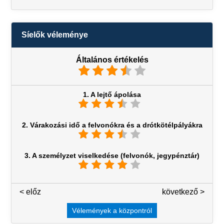
Síelők véleménye
Általános értékelés
1. A lejtő ápolása
2. Várakozási idő a felvonókra és a drótkötélpályákra
3. A személyzet viselkedése (felvonók, jegypénztár)
< előz
3 / 7
következő >
Vélemények a központról