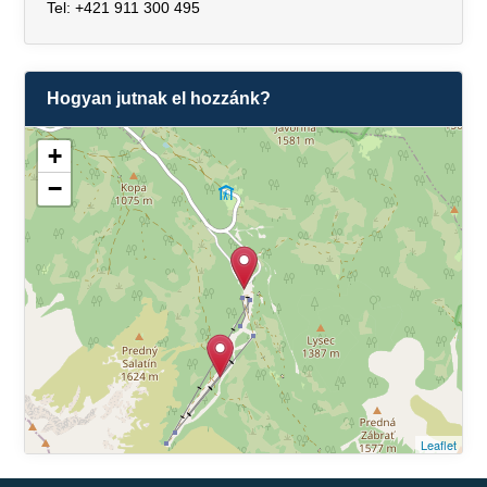
Tel: +421 911 300 495
Hogyan jutnak el hozzánk?
+
−
Leaflet