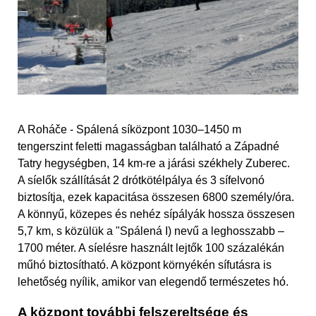
A Roháče - Spálená síközpont 1030–1450 m
tengerszint feletti magasságban található a Západné
Tatry hegységben, 14 km-re a járási székhely Zuberec.
A síelők szállítását 2 drótkötélpálya és 3 sífelvonó
biztosítja, ezek kapacitása összesen 6800 személy/óra.
A könnyű, közepes és nehéz sípályák hossza összesen
5,7 km, s közülük a "Spálená I) nevű a leghosszabb –
1700 méter. A síelésre használt lejtők 100 százalékán
műhó biztosítható. A központ környékén sífutásra is
lehetőség nyílik, amikor van elegendő természetes hó.
A központ további felszereltsége és