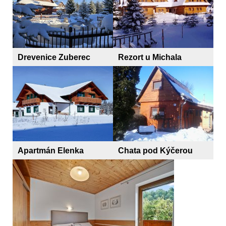
Drevenice Zuberec
Rezort u Michala
Apartmán Elenka
Chata pod Kýčerou