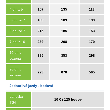
4 dni z 5
157
135
113
5 dní zo 7
189
163
133
6 dní zo 7
215
185
153
7 dní z 10
239
208
170
10 dní /
385
353
298
sezóna
20 dní /
729
670
565
sezóna
Jednotlivé jazdy - bodové
Lanovka
10 € / 125 bodov
TS4