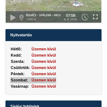
07:58
ROHÁČE - SPÁLENÁ - VRCH
1505 m
8. 8. 2026
Nyitvatartás
Hétfő:
Üzemen kívül
Kedd:
Üzemen kívül
Szerda:
Üzemen kívül
Csütörtök:
Üzemen kívül
Péntek:
Üzemen kívül
Szombat:
Üzemen kívül
Vasárnap:
Üzemen kívül
Síelési feltételek