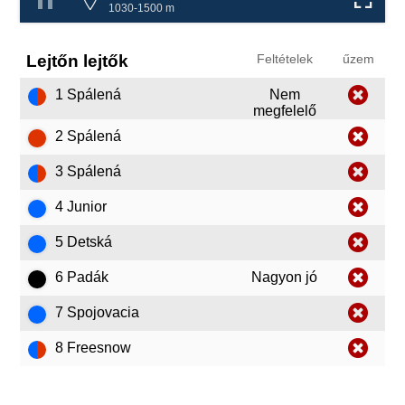
1030-1500 m
Lejtőn lejtők
Feltételek
űzem
1 Spálená
Nem
megfelelő
2 Spálená
3 Spálená
4 Junior
5 Detská
6 Padák
Nagyon jó
7 Spojovacia
8 Freesnow