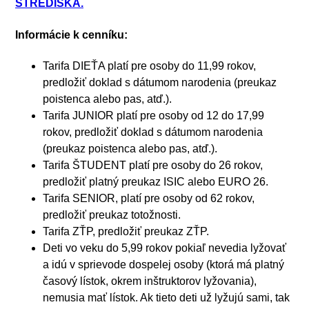
STREDISKA.
Informácie k cenníku:
Tarifa DIEŤA platí pre osoby do 11,99 rokov,
predložiť doklad s dátumom narodenia (preukaz
poistenca alebo pas, atď.).
Tarifa JUNIOR platí pre osoby od 12 do 17,99
rokov, predložiť doklad s dátumom narodenia
(preukaz poistenca alebo pas, atď.).
Tarifa ŠTUDENT platí pre osoby do 26 rokov,
predložiť platný preukaz ISIC alebo EURO 26.
Tarifa SENIOR, platí pre osoby od 62 rokov,
predložiť preukaz totožnosti.
Tarifa ZŤP, predložiť preukaz ZŤP.
Deti vo veku do 5,99 rokov pokiaľ nevedia lyžovať
a idú v sprievode dospelej osoby (ktorá má platný
časový lístok, okrem inštruktorov lyžovania),
nemusia mať lístok. Ak tieto deti už lyžujú sami, tak