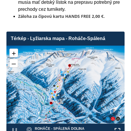
musia mať detský lístok na prepravu potrebný pre
prechody cez turnikety.
Záloha za čipovú kartu HANDS FREE 2,00 €.
Térkép - Lyžiarska mapa - Roháče-Spálená
+
–
3
8
1
6
❌
7
2
4
5
ROHÁČE - SPÁLENÁ DOLINA