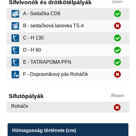
Sífelvonók és drótkötélpályák
űzem
A - Sedačka CD6
B - sedačková lanovka TS-4
C - H 130
D - H 60
E - TATRAPOMA PFN
F - Dopravníkový pás Roháčik
Sífutópályák
Állapot
Roháče
Hómagasság története (cm)