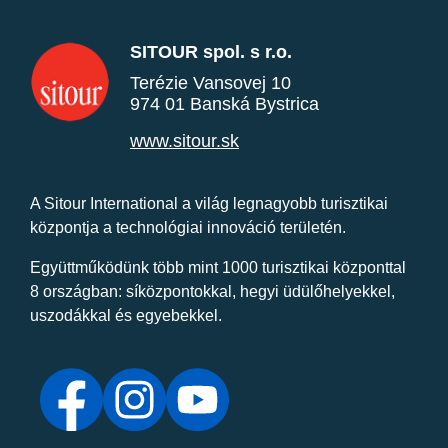
SITOUR spol. s r.o.
Terézie Vansovej 10
974 01 Banská Bystrica
www.sitour.sk
A Sitour International a világ legnagyobb turisztikai
központja a technológiai innováció területén.
Együttműködünk több mint 1000 turisztikai központtal
8 országban: síközpontokkal, hegyi üdülőhelyekkel,
uszodákkal és egyebekkel.