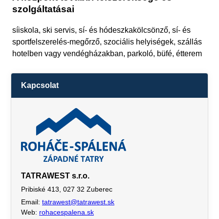
szolgáltatásai
síiskola, ski servis, sí- és hódeszkakölcsönző, sí- és
sportfelszerelés-megőrző, szociális helyiségek, szállás
hotelben vagy vendégházakban, parkoló, büfé, étterem
Kapcsolat
TATRAWEST s.r.o.
Pribiské 413, 027 32 Zuberec
Email:
tatrawest@tatrawest.sk
Web:
rohacespalena.sk