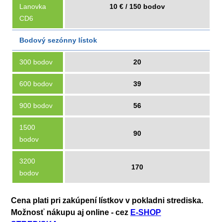
Lanovka
10 € / 150 bodov
CD6
Bodový sezónny lístok
300 bodov
20
600 bodov
39
900 bodov
56
1500
90
bodov
3200
170
bodov
Cena plati pri zakúpení lístkov v pokladni strediska.
Možnosť nákupu aj online - cez
E-SHOP