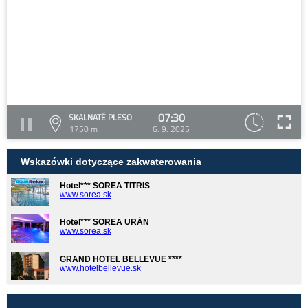
07:30
SKALNATÉ PLESO
1750 m
6. 9. 2025
Wskazówki dotyczące zakwaterowania
Hotel*** SOREA TITRIS
www.sorea.sk
Hotel*** SOREA URÁN
www.sorea.sk
GRAND HOTEL BELLEVUE ****
www.hotelbellevue.sk