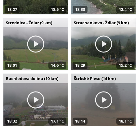
18:27
18,5 °C
18:33
12,4 °C
Strednica - Ždiar (9 km)
Strachankovo - Ždiar (9 km)
18:01
14,6 °C
18:29
15,2 °C
Bachledova dolina (10 km)
Štrbské Pleso (14 km)
18:32
17,1 °C
18:14
18,1 °C