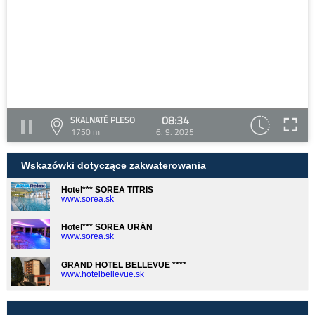
08:34
SKALNATÉ PLESO
1750 m
6. 9. 2025
Wskazówki dotyczące zakwaterowania
Hotel*** SOREA TITRIS
www.sorea.sk
Hotel*** SOREA URÁN
www.sorea.sk
GRAND HOTEL BELLEVUE ****
www.hotelbellevue.sk