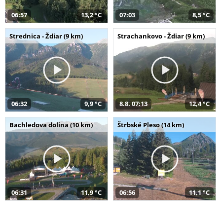
06:57
13,2 °C
07:03
8,5 °C
Strednica - Ždiar (9 km)
Strachankovo - Ždiar (9 km)
06:32
9,9 °C
8.8. 07:13
12,4 °C
Bachledova dolina (10 km)
Štrbské Pleso (14 km)
06:31
11,9 °C
06:56
11,1 °C