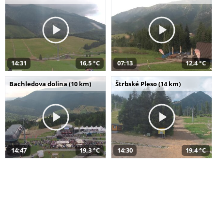
14:31
16,5 °C
07:13
12,4 °C
Bachledova dolina (10 km)
Štrbské Pleso (14 km)
14:47
19,3 °C
14:30
19,4 °C