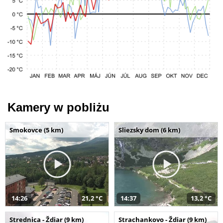
Kamery w pobliżu
Smokovce (5 km)
Sliezsky dom (6 km)
14:26
21,2 °C
14:37
13,2 °C
Strednica - Ždiar (9 km)
Strachankovo - Ždiar (9 km)