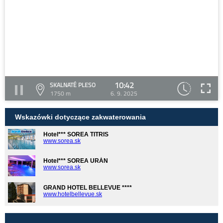
10:42
SKALNATÉ PLESO
1750 m
6. 9. 2025
Wskazówki dotyczące zakwaterowania
Hotel*** SOREA TITRIS
www.sorea.sk
Hotel*** SOREA URÁN
www.sorea.sk
GRAND HOTEL BELLEVUE ****
www.hotelbellevue.sk